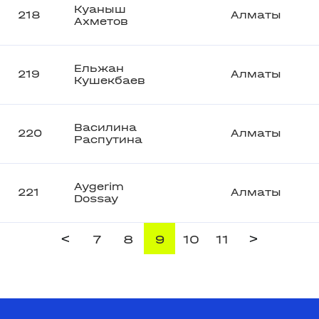
Куаныш
218
Алматы
Ахметов
Ельжан
219
Алматы
Кушекбаев
Василина
220
Алматы
Распутина
Aygerim
221
Алматы
Dossay
<
>
7
8
9
10
11