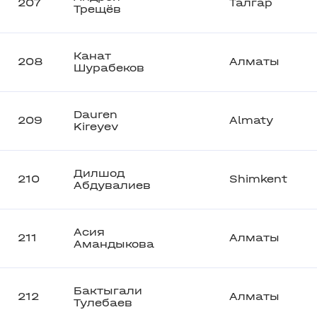
207
Талгар
Трещёв
Канат
208
Алматы
Шурабеков
Dauren
209
Almaty
Kireyev
Дилшод
210
Shimkent
Абдувалиев
Асия
211
Алматы
Амандыкова
Бактыгали
212
Алматы
Тулебаев