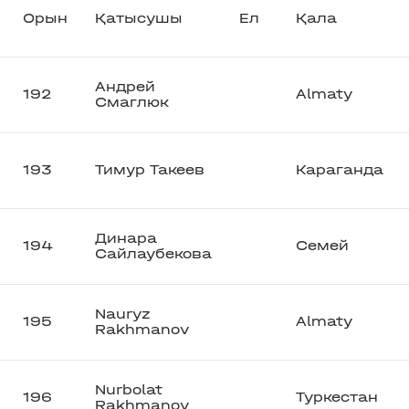
Орын
Қатысушы
Ел
Қала
Андрей
192
Almaty
Смаглюк
193
Тимур Такеев
Караганда
Динара
194
Семей
Сайлаубекова
Nauryz
195
Almaty
Rakhmanov
Nurbolat
196
Туркестан
Rakhmanov