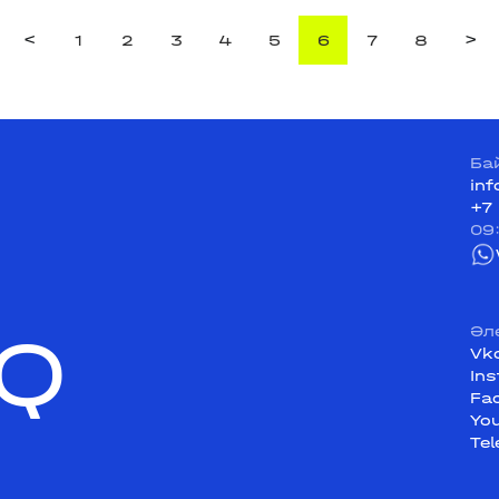
<
>
1
2
3
4
5
6
7
8
Ба
in
+7
09
Q
Әл
Vk
In
Fa
Yo
Te