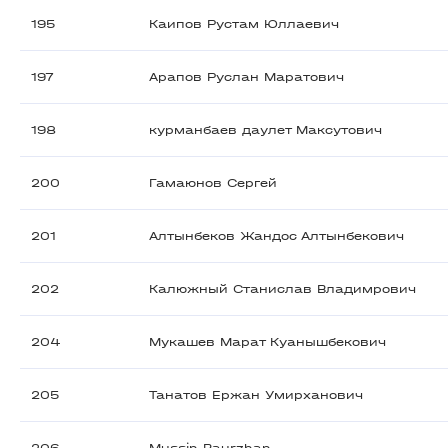
195
Каипов Рустам Юллаевич
197
Арапов Руслан Маратович
198
курманбаев даулет Максутович
200
Гамаюнов Сергей
201
Алтынбеков Жандос Алтынбекович
202
Калюжный Станислав Владимрович
204
Мукашев Марат Куанышбекович
205
Танатов Ержан Умирханович