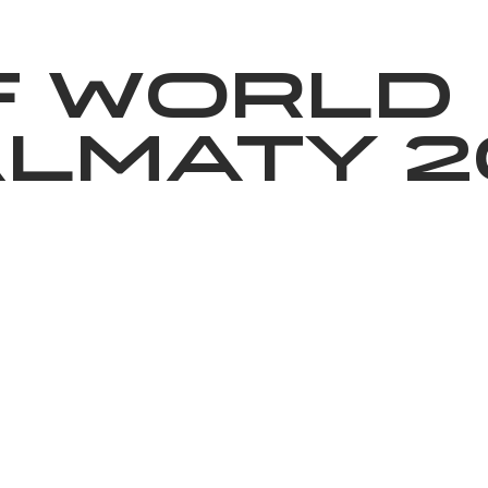
ижелер
Қайырымдылық
Jañalyqtar
Волонтерлік
Бі
F WORLD
LMATY 2