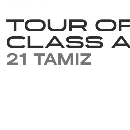
Iс-шаралар күнтізбесi
Нәт
TOUR O
CLASS A
21 TAMIZ