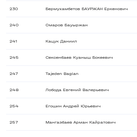
230
Бермухамбетов БАУРЖАН Еркенович
240
Омаров Бауыржан
241
Кацук Даниил
245
Сексенбаев Куаныш Бокеевич
247
Tajeden Baglan
248
Лобода Евгений Валерьевич
254
Егошин Андрей Юрьевич
257
Мангазбаев Арман Кайратович