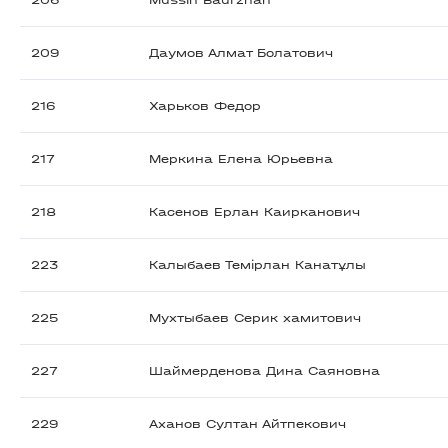
206
Mussin Baurzhan
209
Даумов Алмат Болатович
216
Харьков Федор
217
Меркина Елена Юрьевна
218
Касенов Ерлан Каирканович
223
Калыбаев Темірлан Канатұлы
225
Мухтыбаев Серик хамитович
227
Шаймерденова Дина Саяновна
229
Аханов Султан Айтпекович