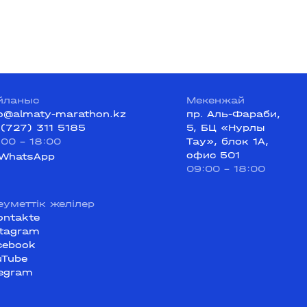
йланыс
Мекенжай
fo@almaty-marathon.kz
пр. Аль-Фараби,
 (727) 311 5185
5, БЦ «Нурлы
:00 - 18:00
Тау», блок 1А,
офис 501
WhatsApp
09:00 - 18:00
еуметтік желілер
ontakte
stagram
cebook
uTube
legram