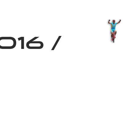
з туралы
Дүкен
KK
+
Кіру
016
/