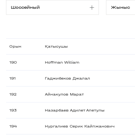
Орын
Қатысушы
190
Hoffman William
191
Гаджибеков Джалал
192
Айнакулов Марат
193
Назарбаев Адилет Апетулы
194
Нургалиев Серик Кайпжанович