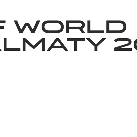
ижелер
Қайырымдылық
Jañalyqtar
Волонтерлік
Бі
F WORLD
LMATY 2