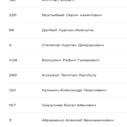
190
Hoffman William
225
Мухтыбаев Серик хамитович
99
Далбай Нурлан Аманулы
4
Утегенов Нурлан Джарасович
428
Биккузин Рафик Гумарович
289
Kussaiyn Temirlan Kamituly
120
Кулькин Александр Георгиевич
157
Умралиев Болат Абенович
3
Абраменко Алексей Вениаминович