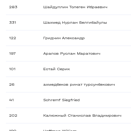
283
Шайдуллин Толеген Ибраевич
331
Шахмед Нурлан Белгибайулы
122
Гридчин Александр
197
Арапов Руслан Маратович
101
Естай Серик
26
ахмедбеков ринат турсунбекович
41
Schremf Siegfried
202
Калюжный Станислав Владимрович