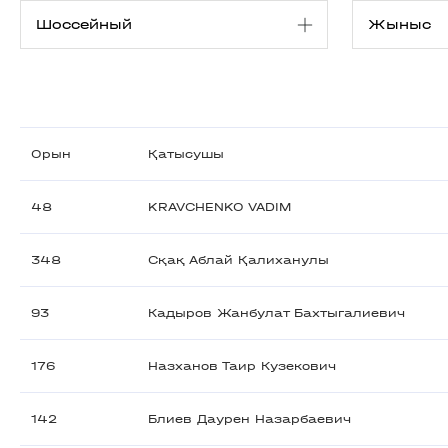
Орын
Қатысушы
48
KRAVCHENKO VADIM
348
Сқақ Аблай Қалиханулы
93
Кадыров Жанбулат Бахтыгалиевич
176
Назханов Таир Кузекович
142
Блиев Даурен Назарбаевич