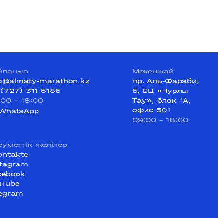
йланыс
Мекенжай
fo@almaty-marathon.kz
пр. Аль-Фараби,
 (727) 311 5185
5, БЦ «Нурлы
:00 - 18:00
Тау», блок 1А,
офис 501
WhatsApp
09:00 - 18:00
еуметтік желілер
ontakte
stagram
cebook
uTube
legram