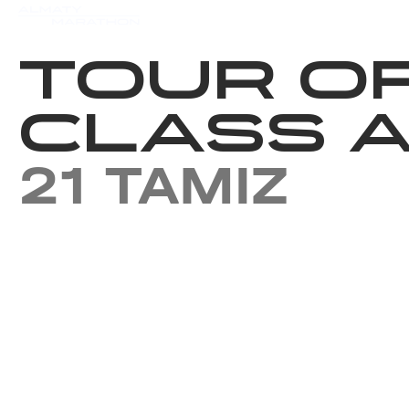
Iс-шаралар күнтізбесi
Нәт
TOUR O
CLASS A
21 TAMIZ