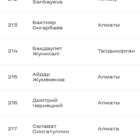
Sanbayeva
Бактияр
213
Алматы
Онгарбаев
Бақдаулет
214
Талдықорған
Жунисалі
Айдар
215
Алматы
Жумекенов
Дмитрий
216
Алматы
Чернецкий
Салават
217
Алмата
Сингатуллин