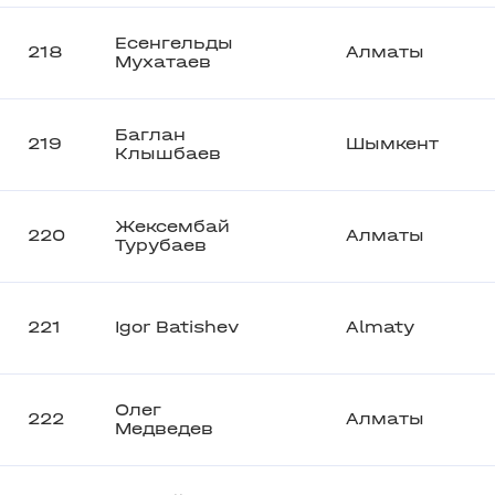
Есенгельды
218
Алматы
Мухатаев
Баглан
219
Шымкент
Клышбаев
Жексембай
220
Алматы
Турубаев
221
Igor Batishev
Almaty
Олег
222
Алматы
Медведев