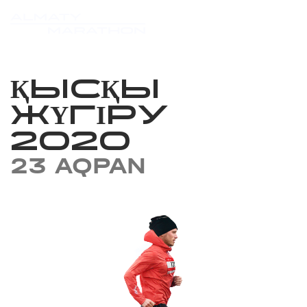
ҚЫСҚЫ
ЖҮГІРУ
2020
23 AQPAN