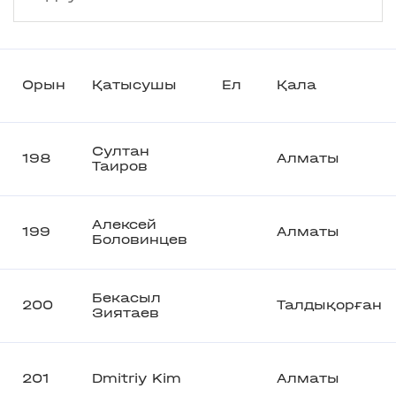
Орын
Қатысушы
Ел
Қала
Султан
198
Алматы
Таиров
Алексей
199
Алматы
Боловинцев
Бекасыл
200
Талдықорған
Зиятаев
201
Dmitriy Kim
Алматы