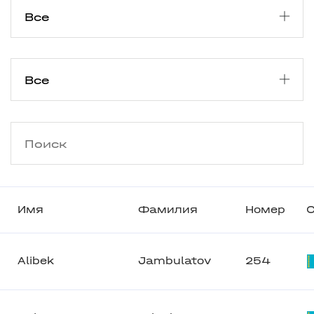
Имя
Фамилия
Номер
С
Alibek
Jambulatov
254