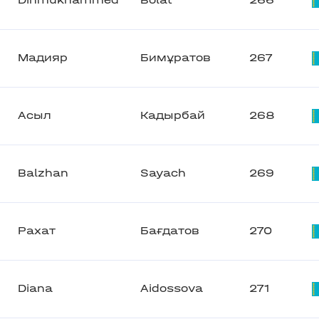
Dinmukhammed
Bolat
266
Мадияр
Бимұратов
267
Асыл
Кадырбай
268
Balzhan
Sayach
269
Рахат
Бағдатов
270
Diana
Aidossova
271