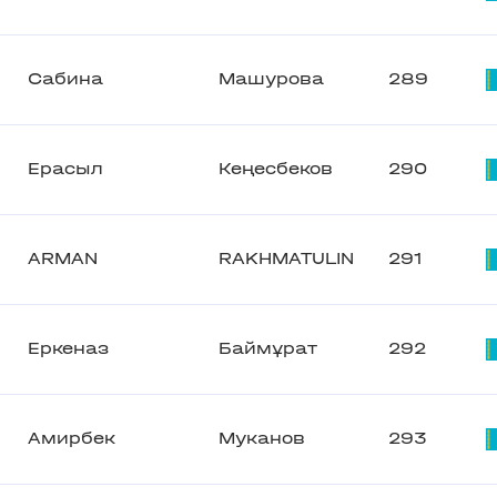
Сабина
Машурова
289
Ерасыл
Кеңесбеков
290
ARMAN
RAKHMATULIN
291
Еркеназ
Баймұрат
292
Амирбек
Муканов
293