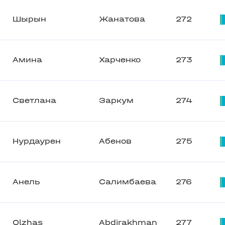
Шырын
Жанатова
272
Амина
Харченко
273
Светлана
Заркум
274
Нурдаурен
Абенов
275
Анель
Салимбаева
276
Olzhas
Abdirakhman
277