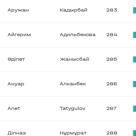
Аружан
Кадырбай
283
Айгерим
Адильбекова
284
Әділет
Жанысбай
285
Ануар
Алканбек
286
Anet
Tatygulov
287
Ділназ
Нұрмұрат
288