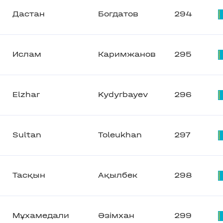
Дастан
Богдатов
294
Ислам
Каримжанов
295
Elzhar
Kydyrbayev
296
Sultan
Toleukhan
297
Тасқын
Ақылбек
298
Мұхамедали
Әзімхан
299