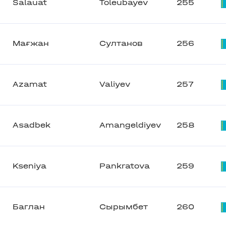
Salauat
Toleubayev
255
Мағжан
Султанов
256
Azamat
Valiyev
257
Asadbek
Amangeldiyev
258
Kseniya
Pankratova
259
Баглан
Сырымбет
260