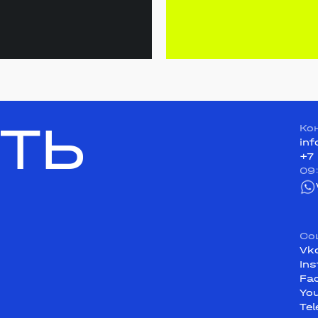
ТЬ
Ко
in
+7
09
Со
Vk
In
Fa
Yo
Te