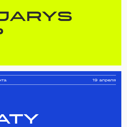
 JARYS
6
нта
19 апреля
ATY