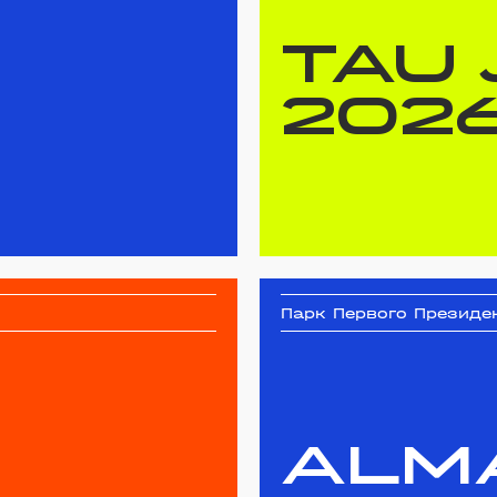
TAU
202
Парк Первого Президе
ALM