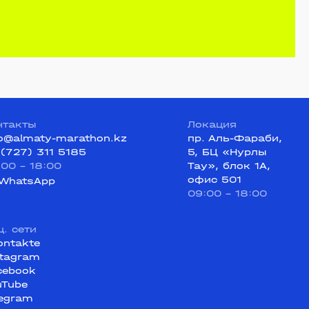
нтакты
Локация
fo@almaty-marathon.kz
пр. Аль-Фараби,
 (727) 311 5185
5, БЦ «Нурлы
:00 - 18:00
Тау», блок 1А,
офис 501
WhatsApp
09:00 - 18:00
ц. сети
ontakte
stagram
cebook
uTube
legram