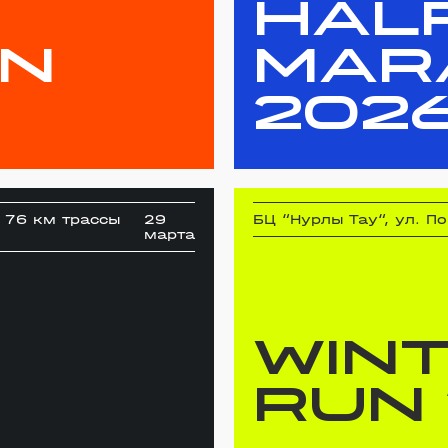
HAL
N
MAR
202
к 76 км трассы
29
БЦ “Нурлы Тау“, ул. П
марта
WIN
RUN