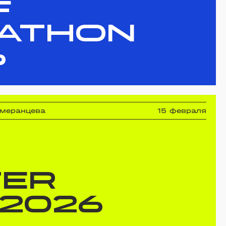
F
ATHON
6
омеранцева
15 февраля
TER
 2026