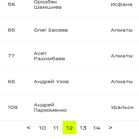
Орозбек
56
Исфана
Шамшиев
65
Олег Евсеев
Алматы
Асет
77
Алматы
Рахимбаев
66
Андрей Ухов
Алматы
Андрей
109
Уральск
Пархоменко
<
>
10
11
12
13
14