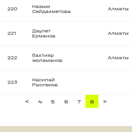
Назым
220
Алматы
Сейдахметова
Даулет
221
Алматы
Ерманов
бахтияр
222
Алматы
жоламанов
Насипай
223
Рыспеков
<
>
4
5
6
7
8