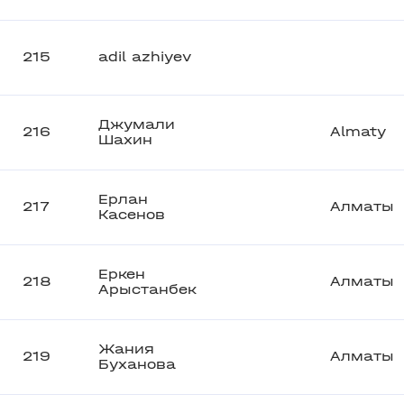
215
adil azhiyev
Джумали
216
Almaty
Шахин
Ерлан
217
Алматы
Касенов
Еркен
218
Алматы
Арыстанбек
Жания
219
Алматы
Буханова