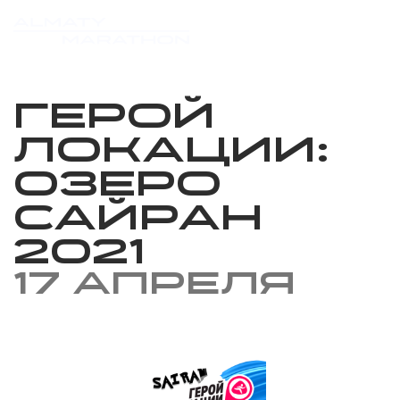
Герой
локации:
Озеро
Сайран
2021
17 апреля