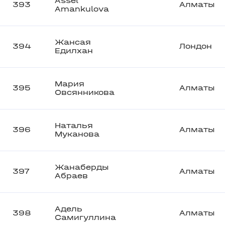
Assel
393
Алматы
Amankulova
Жансая
394
Лондон
Едилхан
Мария
395
Алматы
Овсянникова
Наталья
396
Алматы
Муканова
Жанаберды
397
Алматы
Абраев
Адель
398
Алматы
Самигуллина