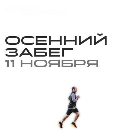
Осенний
забег
11 ноября