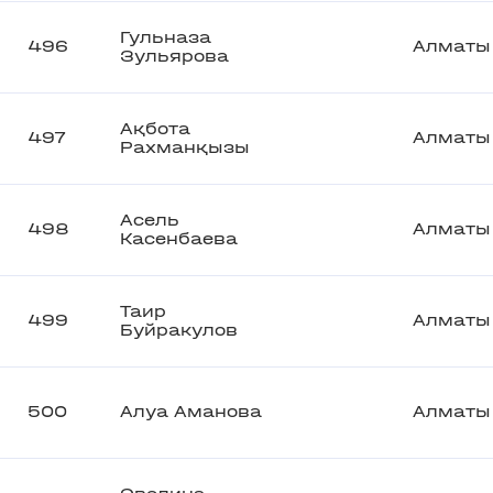
Гульназа
496
Алматы
Зульярова
Ақбота
497
Алматы
Рахманқызы
Асель
498
Алматы
Касенбаева
Таир
499
Алматы
Буйракулов
500
Алуа Аманова
Алматы