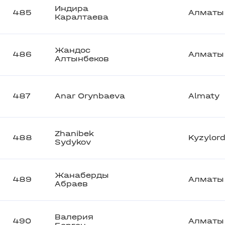
Индира
485
Алматы
Каралтаева
Жандос
486
Алматы
Алтынбеков
487
Anar Orynbaeva
Almaty
Zhanibek
488
Kyzylor
Sydykov
Жанаберды
489
Алматы
Абраев
Валерия
490
Алматы