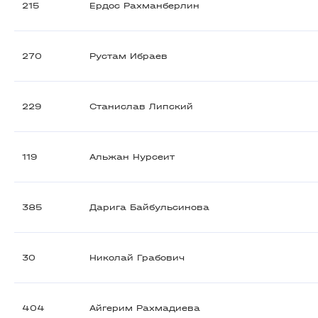
215
Ердос Рахманберлин
270
Рустам Ибраев
229
Станислав Липский
119
Альжан Нурсеит
385
Дарига Байбульсинова
30
Николай Грабович
404
Айгерим Рахмадиева