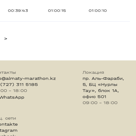
00:39:43
01:00:15
01:00:10
>
нтакты
Локация
fo@almaty-marathon.kz
пр. Аль-Фараби,
 (727) 311 5185
5, БЦ «Нурлы
:00 - 18:00
Тау», блок 1А,
офис 501
WhatsApp
09:00 - 18:00
ц. сети
ontakte
stagram