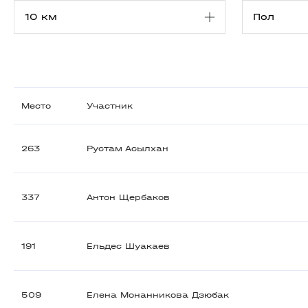
Место
Участник
263
Рустам Асылхан
337
Антон Щербаков
191
Ельдес Шуакаев
509
Елена Монанникова Дзюбак