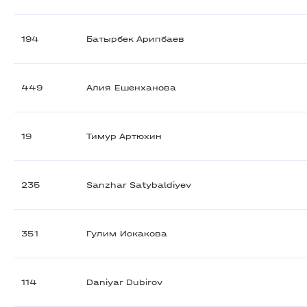
194
Батырбек Арипбаев
449
Алия Ешенханова
19
Тимур Артюхин
235
Sanzhar Satybaldiyev
351
Гулим Искакова
114
Daniyar Dubirov