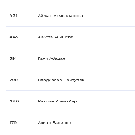
431
Айжан Ахмолданова
442
Айбота Абишева
391
Гани Абадан
209
Владислав Притуляк
440
Рахман Алиакбар
179
Аскар Баринов