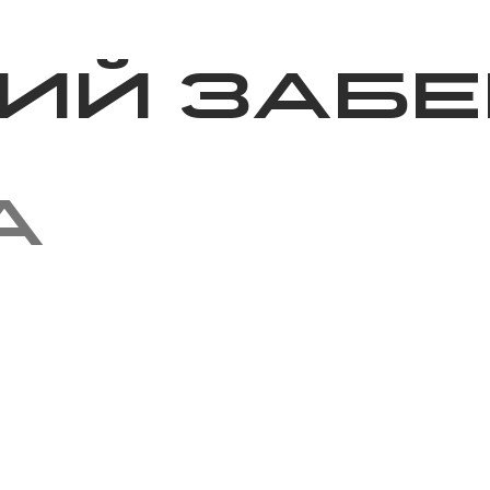
Благотворительность
Новости
Волонтерство
О нас
ий забе
а