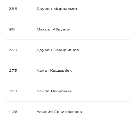
355
Даурен Мырзахмет
80
Максат Абдуали
359
Даурен Закирьянов
273
Канат Кыдырбек
303
Лейла Несипжан
426
Альфия Еркимбекова