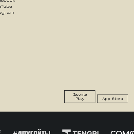
cebook
uTube
legram
Google
Play
App Store