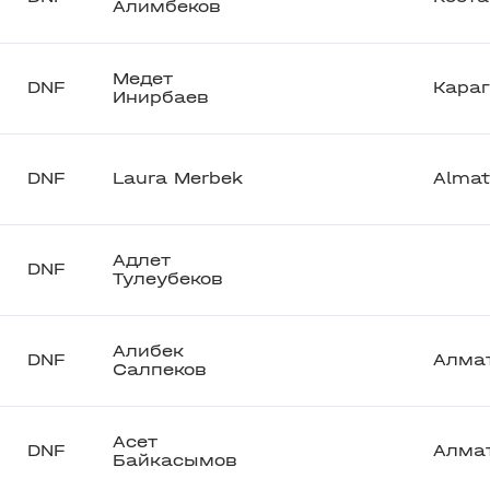
Алимбеков
Медет
DNF
Кара
Инирбаев
DNF
Laura Merbek
Almat
Адлет
DNF
Тулеубеков
Алибек
DNF
Алма
Салпеков
Асет
DNF
Алма
Байкасымов