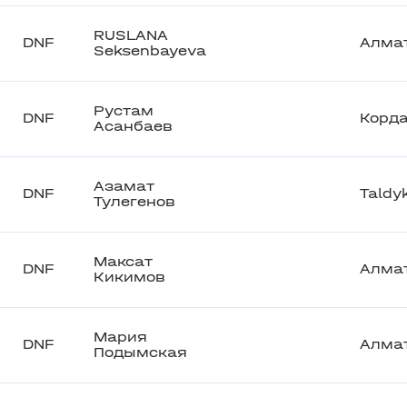
RUSLANA
DNF
Алма
Seksenbayeva
Рустам
DNF
Корд
Асанбаев
Азамат
DNF
Taldy
Тулегенов
Максат
DNF
Алма
Кикимов
Мария
DNF
Алма
Подымская