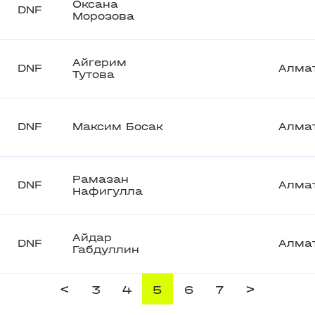
Оксана
DNF
Морозова
Айгерим
DNF
Алма
Тутова
DNF
Максим Босак
Алма
Рамазан
DNF
Алма
Нафигулла
Айдар
DNF
Алма
Габдуллин
<
>
3
4
5
6
7