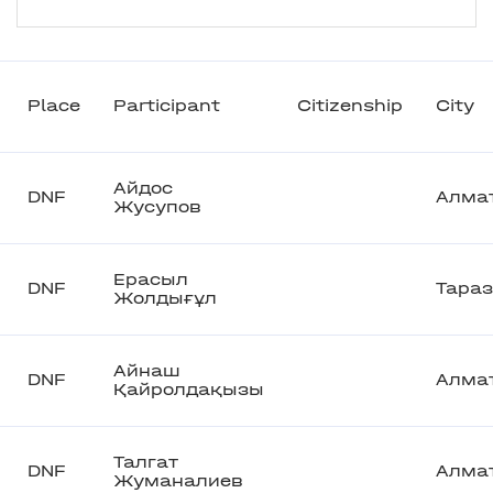
Place
Participant
Citizenship
City
Айдос
DNF
Алма
Жусупов
Ерасыл
DNF
Тараз
Жолдығұл
Айнаш
DNF
Алма
Қайролдақызы
Талгат
DNF
Алма
Жуманалиев