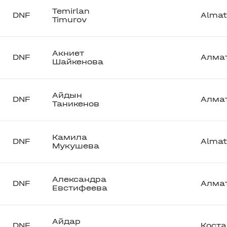
Temirlan
DNF
Almat
Timurov
Акниет
DNF
Алма
Шайкенова
Айдын
DNF
Алма
Таникенов
Камила
DNF
Almat
Мукушева
Александра
DNF
Алма
Евстифеева
Айдар
DNF
Кост