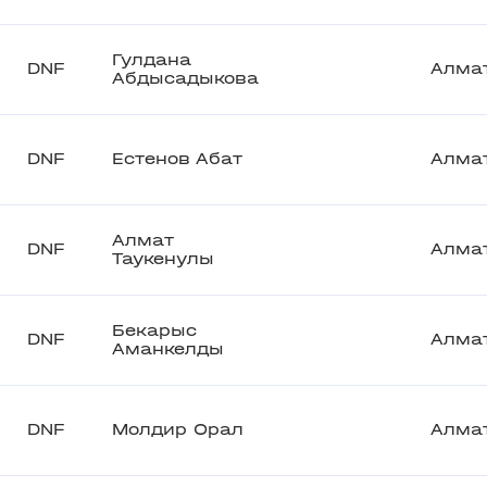
Гулдана
DNF
Алма
Абдысадыкова
DNF
Естенов Абат
Алма
Алмат
DNF
Алма
Таукенулы
Бекарыс
DNF
Алма
Аманкелды
DNF
Молдир Орал
Алма