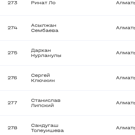
273
Ринат Ло
Алмат
Асылжан
274
Алмат
Сембаева
Дархан
275
Алмат
Нурланулы
Сергей
276
Алмат
Ключкин
Станислав
277
Алмат
Липский
Сандугаш
278
Алмат
Толеуишева