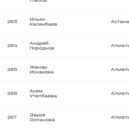
Глебов
Ильяс
263
Астан
Касенбаев
Андрей
264
Алмат
Породнов
Жанар
265
Алмат
Искакова
Асем
266
Алмат
Утелбаева
Зауре
267
Алмат
Оспанова