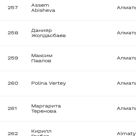
Assem
257
Алмат
Abisheva
Данияр
258
Алмат
Жолдасбаев
Максим
259
Алмат
Павлов
260
Polina Vertey
Алмат
Маргарита
261
Алмат
Теренова
Кирилл
262
Almaty