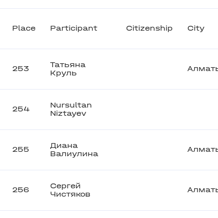
Place
Participant
Citizenship
City
Татьяна
253
Алмат
Круль
Nursultan
254
Niztayev
Диана
255
Алмат
Валиулина
Сергей
256
Алмат
Чистяков