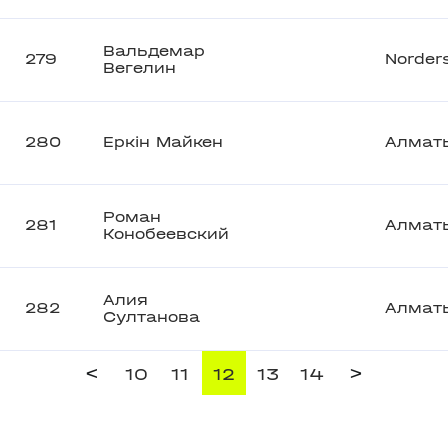
Вальдемар
279
Norder
Вегелин
280
Еркiн Майкен
Алмат
Роман
281
Алмат
Конобеевский
Алия
282
Алмат
Султанова
<
>
10
11
12
13
14