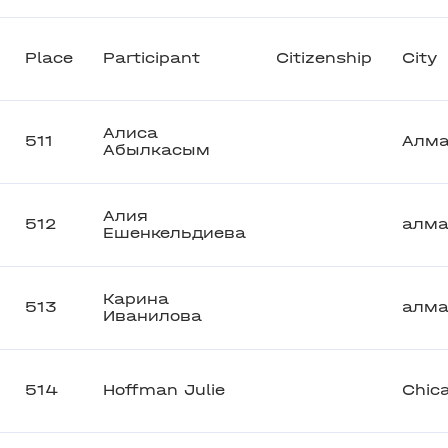
Place
Participant
Citizenship
City
Алиса
511
Алм
Абылкасым
Алия
512
алм
Ешенкельдиева
Карина
513
алм
Иванилова
514
Hoffman Julie
Chic