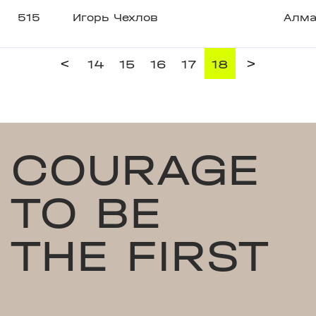
515
Игорь Чехлов
Алм
<
>
14
15
16
17
18
COURAGE
TO BE
THE FIRST