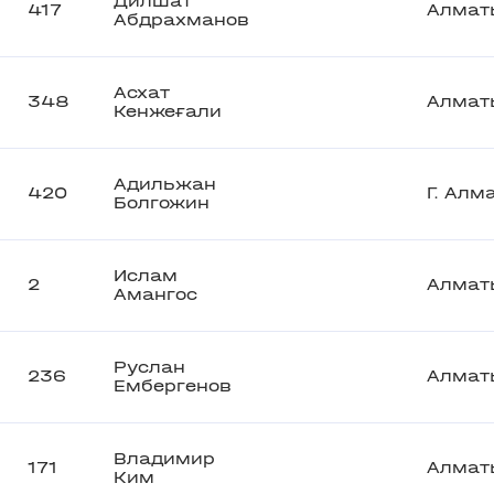
Дилшат
417
Алмат
Абдрахманов
Асхат
348
Алмат
Кенжеғали
Адильжан
420
Г. Алм
Болгожин
Ислам
2
Алмат
Амангос
Руслан
236
Алмат
Ембергенов
Владимир
171
Алмат
Ким