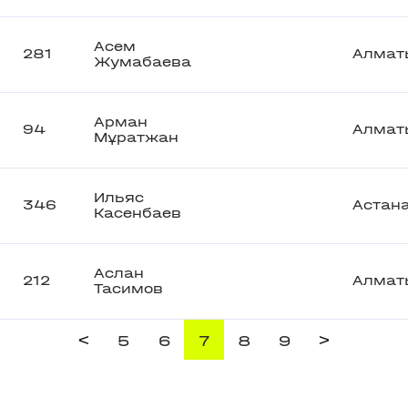
Асем
281
Алмат
Жумабаева
Арман
94
Алмат
Мұратжан
Ильяс
346
Астан
Касенбаев
Аслан
212
Алмат
Тасимов
<
>
5
6
7
8
9