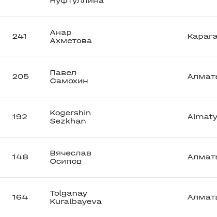
Нуфтуллина
Анар
241
Караг
Ахметова
Павел
205
Алмат
Самохин
Kogershin
192
Almat
Sezkhan
Вячеслав
148
Алмат
Осипов
Tolganay
164
Алмат
Kuralbayeva