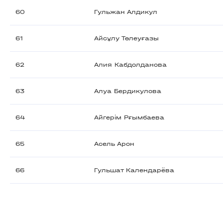
60
Гульжан Алдикул
61
Айсұлу Төлеуғазы
62
Алия Кабдолданова
63
Алуа Бердикулова
64
Айгерім Рғымбаева
65
Асель Арон
66
Гульшат Календарёва