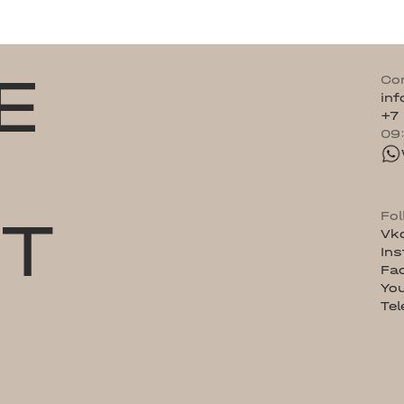
E
Co
in
+7
09
ST
Fo
Vk
In
Fa
Yo
Te