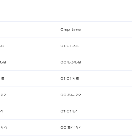
Chip time
38
01:01:38
:58
00:53:58
45
01:01:45
:22
00:54:22
51
01:01:51
:44
00:54:44