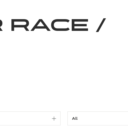
News
Volunteering
About Us
 race
/