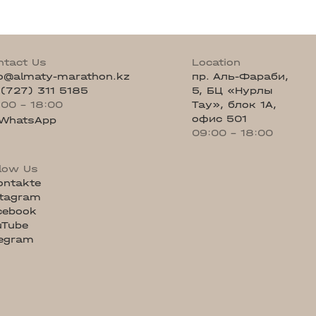
ntact Us
Location
fo@almaty-marathon.kz
пр. Аль-Фараби,
 (727) 311 5185
5, БЦ «Нурлы
:00 - 18:00
Тау», блок 1А,
офис 501
WhatsApp
09:00 - 18:00
llow Us
ontakte
stagram
cebook
uTube
legram