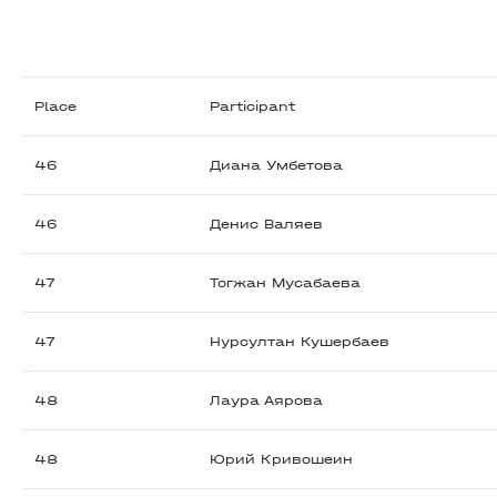
Place
Participant
46
Диана Умбетова
46
Денис Валяев
47
Тогжан Мусабаева
47
Нурсултан Кушербаев
48
Лаура Аярова
48
Юрий Кривошеин