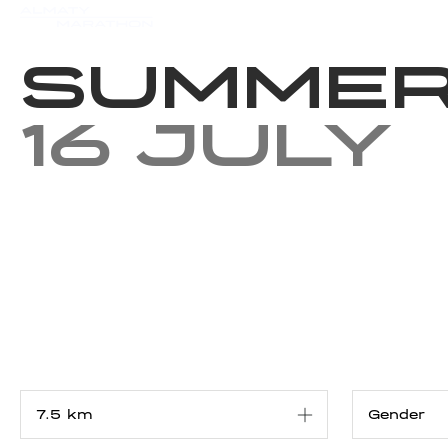
Events
Results
Charity
Summer
16 July