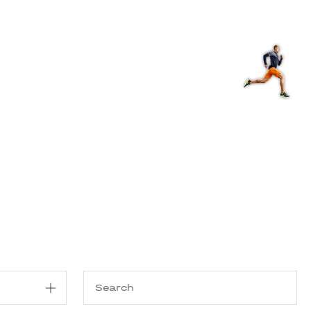
Shop
EN
+
Login