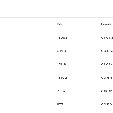
Bib
Finish
13993
01:01:
5149
00:53
13119
01:01:
13182
00:54
7797
01:01:
977
00:54