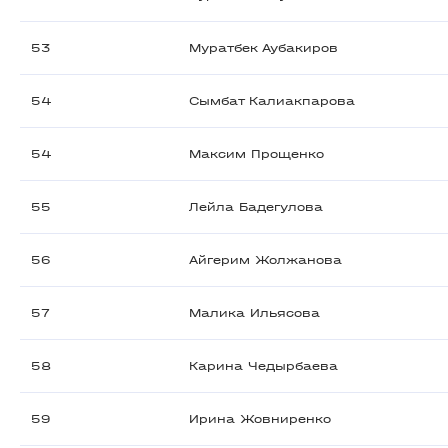
53
Муратбек Аубакиров
54
Сымбат Калиакпарова
54
Максим Прощенко
55
Лейла Бадегулова
56
Айгерим Жолжанова
57
Малика Ильясова
58
Карина Чедырбаева
59
Ирина Жовниренко