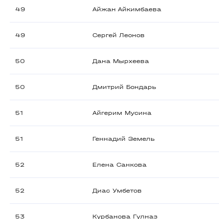
49
Айжан Айкимбаева
49
Сергей Леонов
50
Дана Мырхеева
50
Дмитрий Бондарь
51
Айгерим Мусина
51
Геннадий Земель
52
Елена Санкова
52
Диас Умбетов
53
Курбанова Гулназ