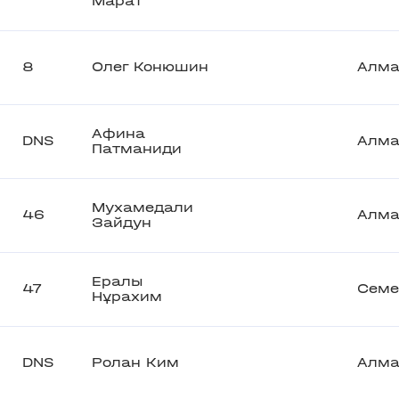
Марат
8
Олег Конюшин
Алм
Афина
DNS
Алм
Патманиди
Мухамедали
46
Алм
Зайдун
Ералы
47
Семе
Нұрахим
DNS
Ролан Ким
Алм