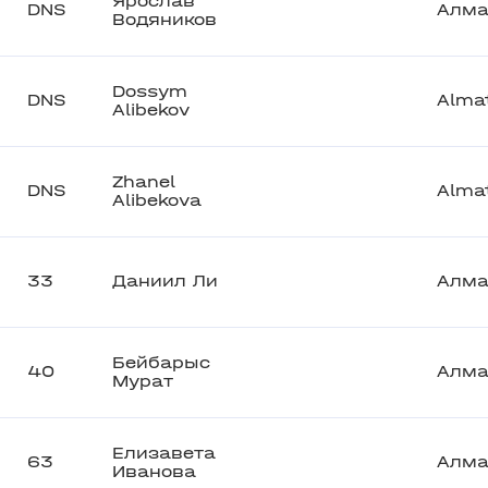
Ярослав
DNS
Алм
Водяников
Dossym
DNS
Alma
Alibekov
Zhanel
DNS
Alma
Alibekova
33
Даниил Ли
Алм
Бейбарыс
40
Алм
Мурат
Елизавета
63
Алм
Иванова