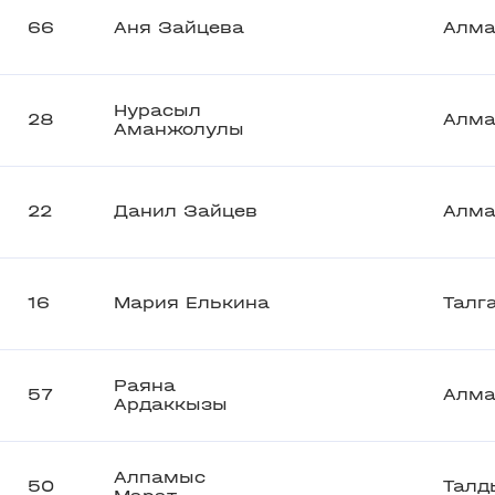
66
Аня Зайцева
Алм
Нурасыл
28
Алм
Аманжолулы
22
Данил Зайцев
Алм
16
Мария Елькина
Талг
Раяна
57
Алм
Ардаккызы
Алпамыс
50
Талд