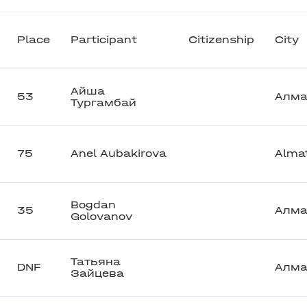
Place
Participant
Citizenship
City
Айша
53
Алм
Тургамбай
75
Anel Aubakirova
Alma
Bogdan
35
Алм
Golovanov
Татьяна
DNF
Алм
Зайцева