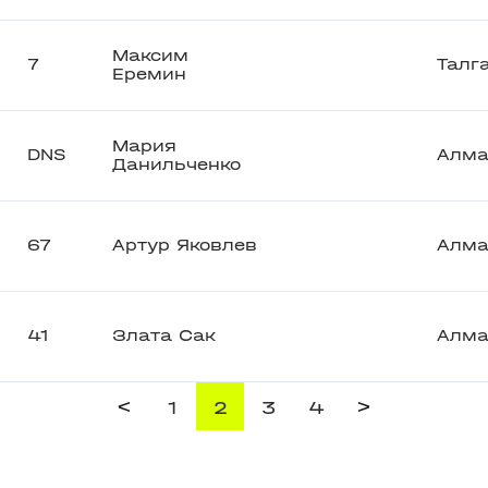
Максим
7
Талг
Еремин
Мария
DNS
Алма
Данильченко
67
Артур Яковлев
Алм
41
Злата Сак
Алм
<
>
1
2
3
4