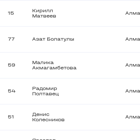
Кирилл
15
Алм
Матвеев
77
Азат Болатулы
Алм
Малика
59
Алм
Акмагамбетова
Радомир
54
Алм
Полтавец
Денис
51
Алм
Колесников