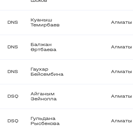
Шохов
Куаныш
DNS
Алматы
Темирбаев
Балжан
DNS
Алматы
Өртбаева
Гаухар
DNS
Алматы
Бейсембина
Айганым
DSQ
Алматы
Зейнолла
Гульдана
DSQ
Алматы
Рысбекова