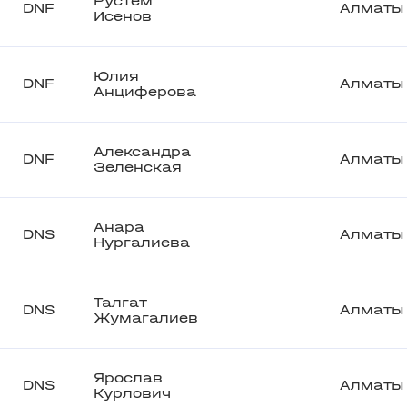
Рустем
DNF
Алматы
Исенов
Юлия
DNF
Алматы
Анциферова
Александра
DNF
Алматы
Зеленская
Анара
DNS
Алматы
Нургалиева
Талгат
DNS
Алматы
Жумагалиев
Ярослав
DNS
Алматы
Курлович