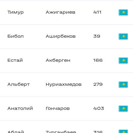
Тимур
Ажигариев
411
Бибол
Аширбеков
39
Естай
Акберген
166
Альберт
Нуриахмедов
279
Анатолий
Гончаров
403
Аблай
Турганбаев
316