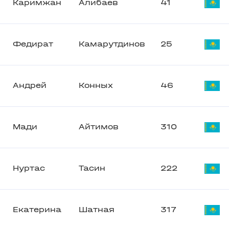
Каримжан
Алибаев
41
Федират
Камарутдинов
25
Андрей
Конных
46
Мади
Айтимов
310
Нуртас
Тасин
222
Екатерина
Шатная
317