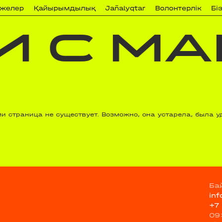
ижелер
Қайырымдылық
Jañalyqtar
Волонтерлік
Бі
 С МА
 страница не существует. Возможно, она устарела, была у
Ба
in
+7
09