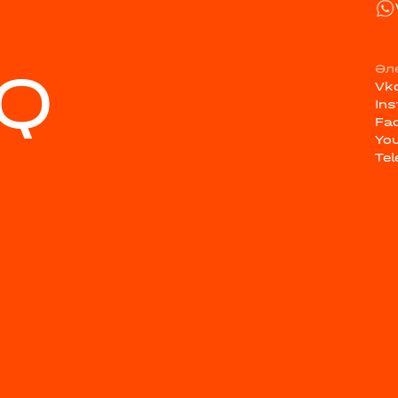
Q
Әл
Vk
In
Fa
Yo
Te