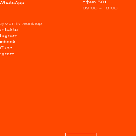
офис 501
WhatsApp
09:00 - 18:00
еуметтік желілер
ontakte
stagram
cebook
uTube
legram