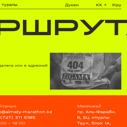
з туралы
Дүкен
KK
+
Кіру
РШРУТ
далена или в адресной
йланыс
Мекенжай
fo@almaty-marathon.kz
пр. Аль-Фараби,
 (727) 311 5185
5, БЦ «Нурлы
:00 - 18:00
Тау», блок 1А,