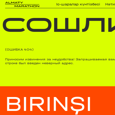
Iс-шаралар күнтізбесi
Нәт
СОШЛИ
(ОШИБКА 404)
Приносим извинения за неудобства! Запрашиваемая вами
строке был введен неверный адрес.
BIRINŞI