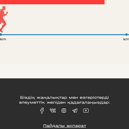
 km
k
Біздің жаңалықтар мен өзгерістерді
әлеуметтік желіден қадағалаңыздар:
Пайдалы ақпарат