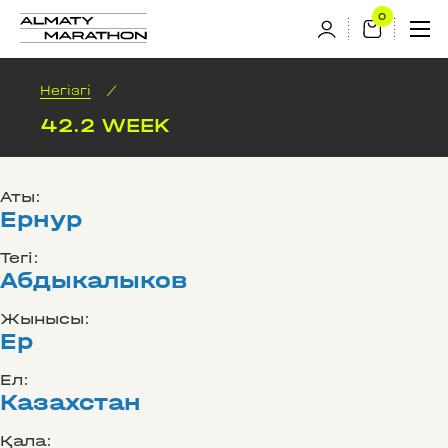
Негізгі
/
42.2 WEEK
Аты:
Ернур
Тегі:
Абдыкалыков
Жынысы:
Ер
Ел:
Казахстан
Қала: