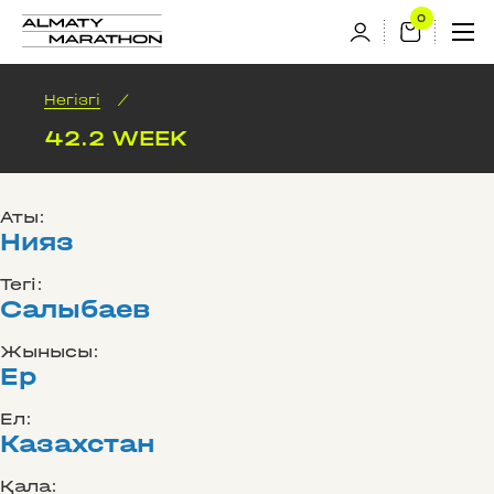
Негізгі
/
42.2 WEEK
Аты:
Нияз
Тегі:
Салыбаев
Жынысы:
Ер
Ел:
Казахстан
Қала: