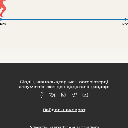
 km
k
Біздің жаңалықтар мен өзгерістерді
әлеуметтік желіден қадағалаңыздар:
Пайдалы ақпарат
Алматы марафоны мобильді