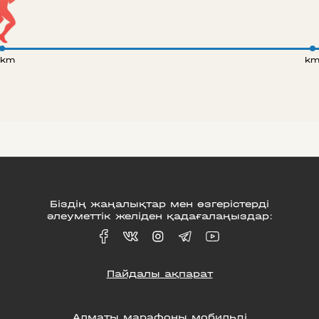
 km
k
Біздің жаңалықтар мен өзгерістерді
әлеуметтік желіден қадағалаңыздар:
Пайдалы ақпарат
Алматы марафоны мобильді