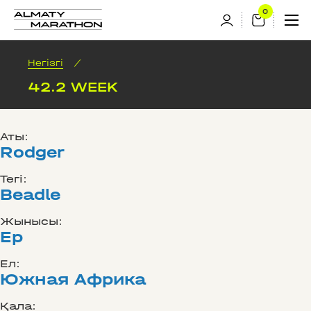
Негізгі
/
42.2 WEEK
Аты:
Rodger
Тегі:
Beadle
Жынысы:
Ер
Ел:
Южная Африка
Қала: