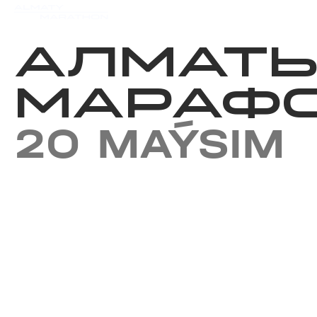
Iс-шаралар күнтізбесi
Нәт
АЛМАТ
МАРАФ
20 MAÝSIM