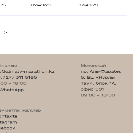
775
02:49:29
02:49:29
>
йланыс
Мекенжай
fo@almaty-marathon.kz
пр. Аль-Фараби,
 (727) 311 5185
5, БЦ «Нурлы
:00 - 18:00
Тау», блок 1А,
офис 501
WhatsApp
09:00 - 18:00
еуметтік желілер
ontakte
stagram
cebook