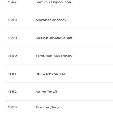
1547
Балжан Сарсенова
1548
Alexandr Andreev
1549
Бекнур Жумажанов
1550
Yersultan Kudereyev
1551
Инна Мисюрина
1552
Артур Тегай
1553
Тамара Дацко