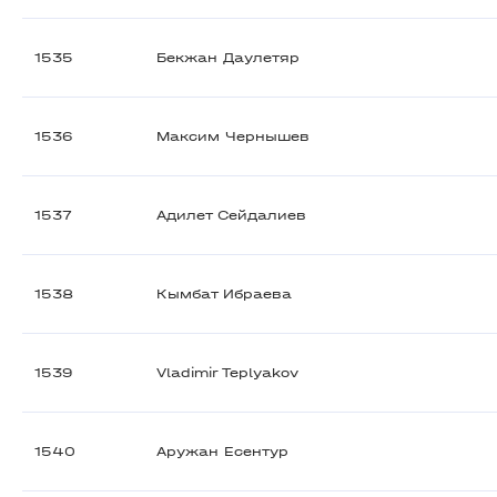
1535
Бекжан Даулетяр
1536
Максим Чернышев
1537
Адилет Сейдалиев
1538
Кымбат Ибраева
1539
Vladimir Teplyakov
1540
Аружан Есентур