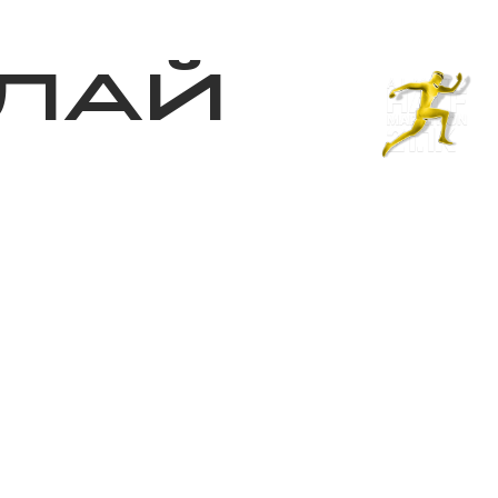
з туралы
Дүкен
KK
+
Кіру
ЛАЙ