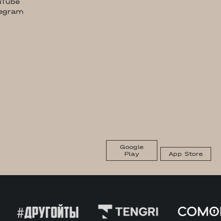
uTube
legram
Google
Play
App Store