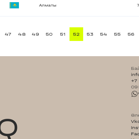
Алматы
47
48
49
50
51
52
53
54
55
56
Ба
in
+7
09
Q
Әл
Vk
In
Fa