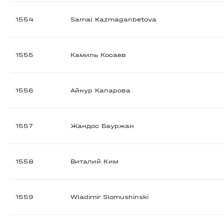
1554
Samal Kazmaganbetova
1555
Камиль Косаев
1556
Айнур Капарова
1557
Жандос Бауржан
1558
Виталий Ким
1559
Wladimir Slomushinski