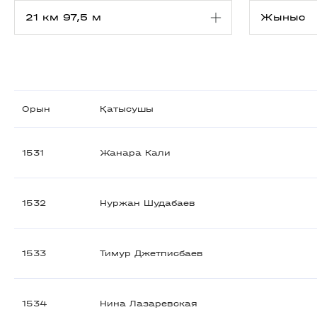
Орын
Қатысушы
1531
Жанара Кали
1532
Нуржан Шудабаев
1533
Тимур Джетписбаев
1534
Нина Лазаревская