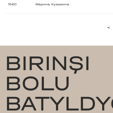
1560
Марина Кузьмина
<
BIRINŞI
BOLU
BATYLDY