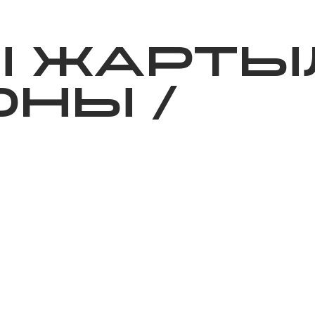
ижелер
Қайырымдылық
Jañalyqtar
Волонтерлік
Бі
Ы ЖАРТЫ
ОНЫ
/