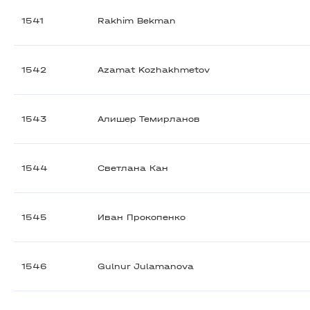
1541
Rakhim Bekman
1542
Azamat Kozhakhmetov
1543
Алишер Темирланов
1544
Светлана Кан
1545
Иван Прокопенко
1546
Gulnur Julamanova