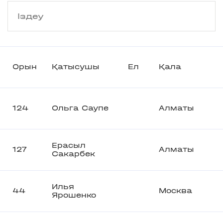
Орын
Қатысушы
Ел
Қала
124
Ольга Саупе
Алматы
Ерасыл
127
Алматы
Сакарбек
Илья
44
Москва
Ярошенко