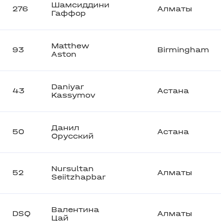
Шамсиддини
276
Алматы
Гаффор
Matthew
93
Birmingham
Aston
Daniyar
43
Астана
Kassymov
Данил
50
Астана
Орусский
Nursultan
52
Алматы
Seiitzhapbar
Валентина
DSQ
Алматы
Цай