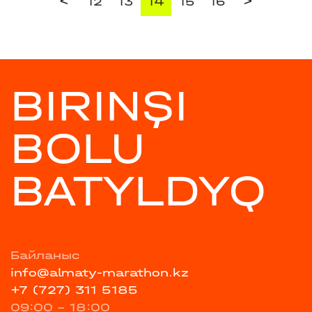
<
>
12
13
14
15
16
BIRINŞI
BOLU
BATYLDYQ
Байланыс
info@almaty-marathon.kz
+7 (727) 311 5185
09:00 - 18:00