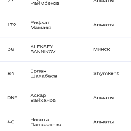
77
Алматы
Раймбеков
Рифхат
172
Алматы
Мамаев
ALEKSEY
38
Минск
BANNIKOV
Ерлан
84
Shymkent
Шахабаев
Аскар
DNF
Алматы
Вайханов
Никита
46
Алматы
Панассенко