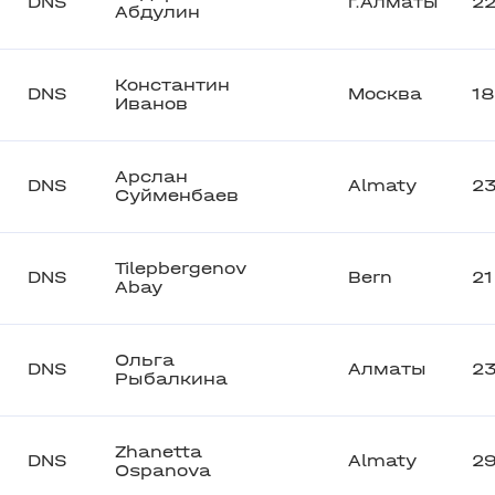
DNS
г.Алматы
2
Абдулин
Константин
DNS
Москва
18
Иванов
Арслан
DNS
Almaty
2
Суйменбаев
Tilepbergenov
DNS
Bern
21
Abay
Ольга
DNS
Алматы
2
Рыбалкина
Zhanetta
DNS
Almaty
2
Ospanova