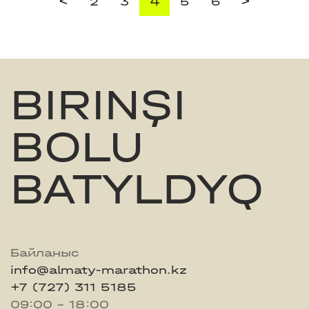
<
>
2
3
4
5
6
BIRINŞI
BOLU
BATYLDYQ
Байланыс
info@almaty-marathon.kz
+7 (727) 311 5185
09:00 - 18:00