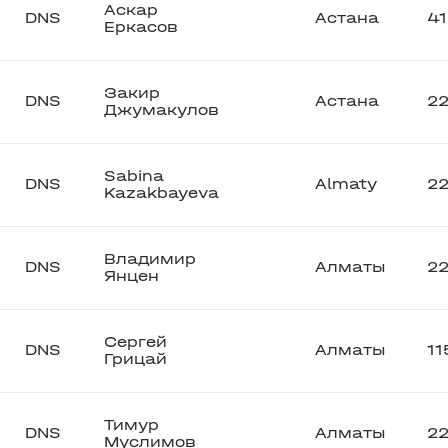
Аскар
DNS
Астана
4
Еркасов
Закир
DNS
Астана
2
Джумакулов
Sabina
DNS
Almaty
2
Kazakbayeva
Владимир
DNS
Алматы
2
Янцен
Сергей
DNS
Алматы
11
Грицай
Тимур
DNS
Алматы
2
Муслимов