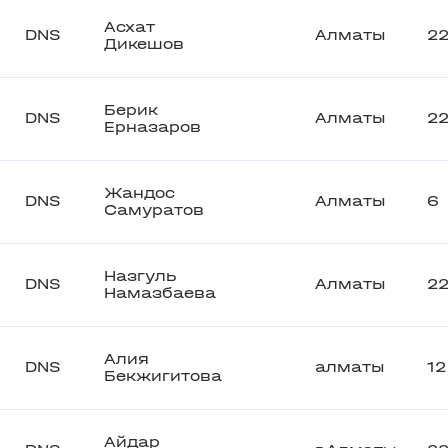
Асхат
DNS
Алматы
22
Дикешов
Берик
DNS
Алматы
2
Ерназаров
Жандос
DNS
Алматы
6
Самуратов
Назгуль
DNS
Алматы
2
Намазбаева
Алия
DNS
алматы
12
Бекжигитова
Айдар