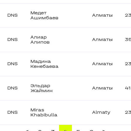
Медет
DNS
Алматы
2
Ашимбаев
Алиар
DNS
Алматы
3
Алипов
Мадина
DNS
Алматы
2
Кенебаева
Эльдар
DNS
Алматы
41
Жаймин
Miras
DNS
Almaty
2
Khabibulla