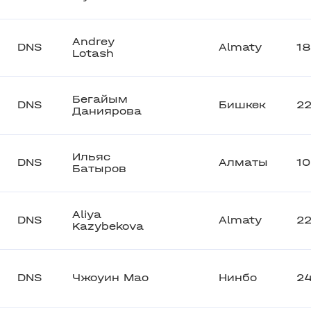
Andrey
DNS
Almaty
1
Lotash
Бегайым
DNS
Бишкек
22
Даниярова
Ильяс
DNS
Алматы
1
Батыров
Aliya
DNS
Almaty
2
Kazybekova
DNS
Чжоуин Мао
Нинбо
2