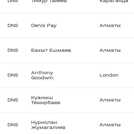
DNS
Тимур Такеев
Караганда
DNS
Denis Pay
Алматы
DNS
Бахыт Ешмаев
Алматы
Anthony
DNS
London
Goodwin
Куаныш
DNS
Алматы
Темирбаев
Нурислан
DNS
Алматы
Жумагалиев