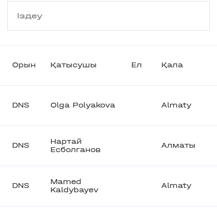
Орын
Қатысушы
Ел
Қала
DNS
Olga Polyakova
Almaty
Нартай
DNS
Алматы
Есболганов
Mamed
DNS
Almaty
Kaldybayev