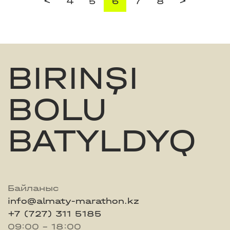
<
>
4
5
6
7
8
BIRINŞI
BOLU
BATYLDYQ
Байланыс
info@almaty-marathon.kz
+7 (727) 311 5185
09:00 - 18:00