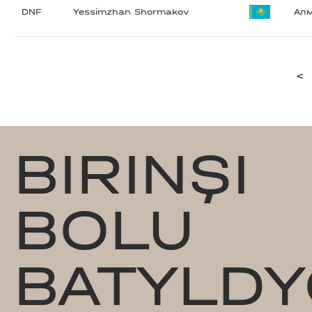
DNF
Yessimzhan Shormakov
Ал
<
BIRINŞI
BOLU
BATYLDY