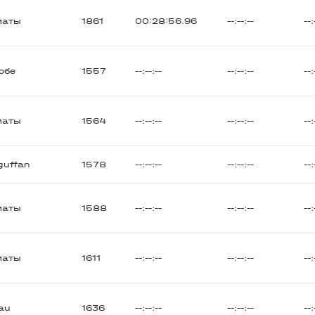
маты
1861
00:28:56.96
--:--:--
--:
обе
1557
--:--:--
--:--:--
--:
маты
1564
--:--:--
--:--:--
--:
guffan
1578
--:--:--
--:--:--
--:
маты
1588
--:--:--
--:--:--
--:
маты
1611
--:--:--
--:--:--
--:
au
1636
--:--:--
--:--:--
--: