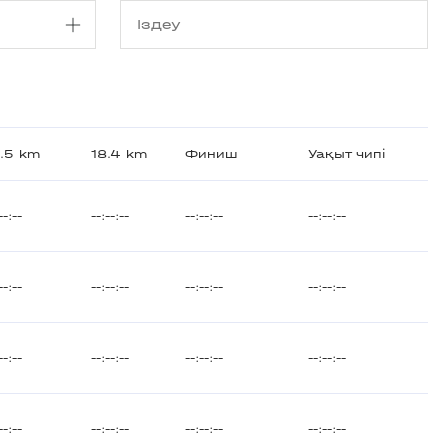
4.5 km
18.4 km
Финиш
Уақыт чипі
--:--
--:--:--
--:--:--
--:--:--
--:--
--:--:--
--:--:--
--:--:--
--:--
--:--:--
--:--:--
--:--:--
--:--
--:--:--
--:--:--
--:--:--