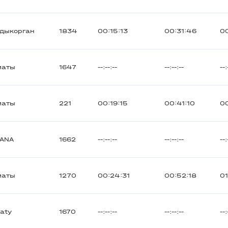
дыкорган
1834
00:15:13
00:31:46
0
маты
1647
--:--:--
--:--:--
--:
маты
221
00:19:15
00:41:10
0
TANA
1662
--:--:--
--:--:--
--:
маты
1270
00:24:31
00:52:18
01
aty
1670
--:--:--
--:--:--
--: