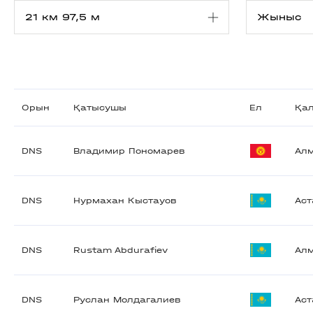
Орын
Қатысушы
Ел
Қа
DNS
Владимир Пономарев
Ал
DNS
Нурмахан Кыстауов
Аст
DNS
Rustam Abdurafiev
Ал
DNS
Руслан Молдагалиев
Аст