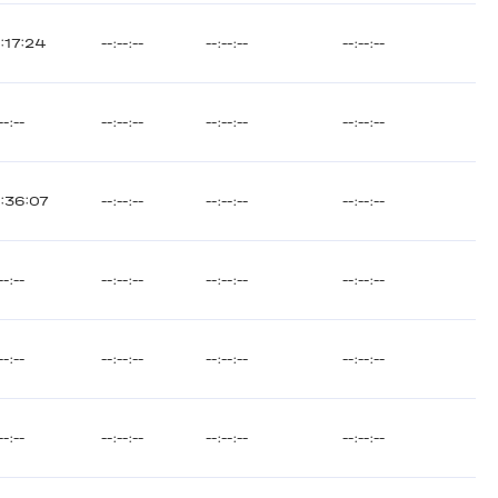
:17:24
--:--:--
--:--:--
--:--:--
--:--
--:--:--
--:--:--
--:--:--
:36:07
--:--:--
--:--:--
--:--:--
--:--
--:--:--
--:--:--
--:--:--
--:--
--:--:--
--:--:--
--:--:--
--:--
--:--:--
--:--:--
--:--:--