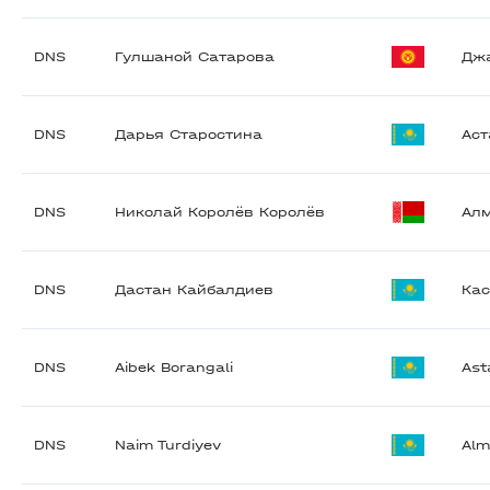
DNS
Гулшаной Сатарова
Дж
DNS
Дарья Старостина
Аст
DNS
Николай Королёв Королёв
Ал
DNS
Дастан Кайбалдиев
Кас
DNS
Aibek Borangali
Ast
DNS
Naim Turdiyev
Alm