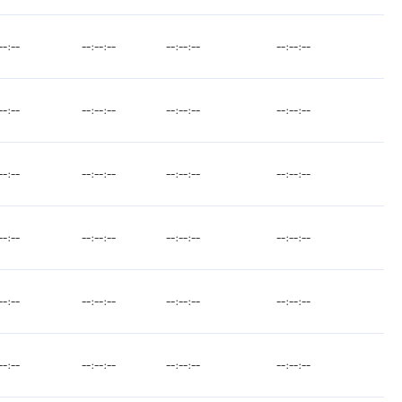
--:--
--:--:--
--:--:--
--:--:--
--:--
--:--:--
--:--:--
--:--:--
--:--
--:--:--
--:--:--
--:--:--
--:--
--:--:--
--:--:--
--:--:--
--:--
--:--:--
--:--:--
--:--:--
--:--
--:--:--
--:--:--
--:--:--