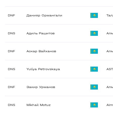
DNF
Данияр Ормангали
Тал
DNS
Адиль Рашитов
Ал
DNF
Аскар Вайханов
Ал
DNS
Yuliya Petrovskaya
AS
DNF
Закир Урманов
Ал
DNS
Mikhail Motuz
Alm