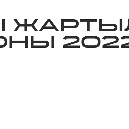
ижелер
Қайырымдылық
Jañalyqtar
Волонтерлік
Бі
Ы ЖАРТЫ
НЫ 202