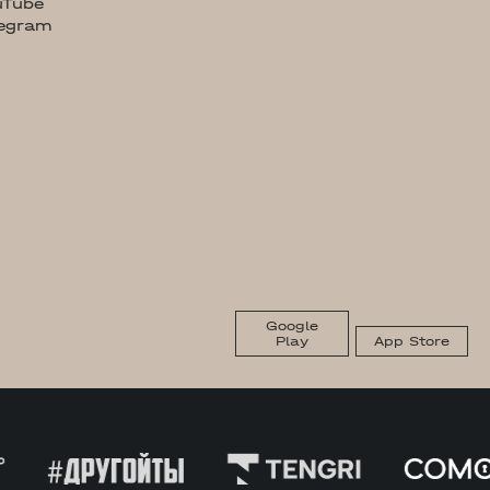
uTube
legram
Google
Play
App Store