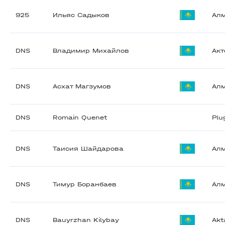
925
Ильяс Садыков
Ал
DNS
Владимир Михайлов
Акт
DNS
Асхат Магзумов
Ал
DNS
Romain Quenet
Plu
DNS
Таисия Шайдарова
Ал
DNS
Тимур Боранбаев
Ал
DNS
Bauyrzhan Kilybay
Akt