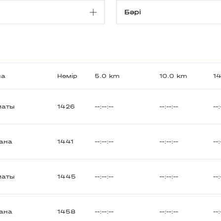
ла
Нөмір
5.0 km
10.0 km
1
маты
1426
--:--:--
--:--:--
--:
ана
1441
--:--:--
--:--:--
--:
маты
1445
--:--:--
--:--:--
--:
ана
1458
--:--:--
--:--:--
--: