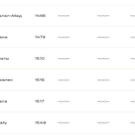
алал-Абад
1466
--:--:--
--:--:--
--:
ана
1479
--:--:--
--:--:--
--:
маты
1510
--:--:--
--:--:--
--:
келен
1516
--:--:--
--:--:--
--:
ana
1517
--:--:--
--:--:--
--:
aty
1548
--:--:--
--:--:--
--: