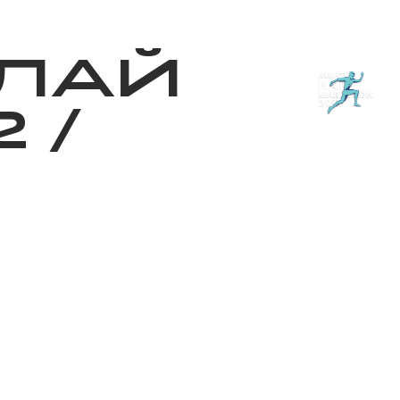
з туралы
Дүкен
KK
+
Кіру
ЛАЙ
2
/