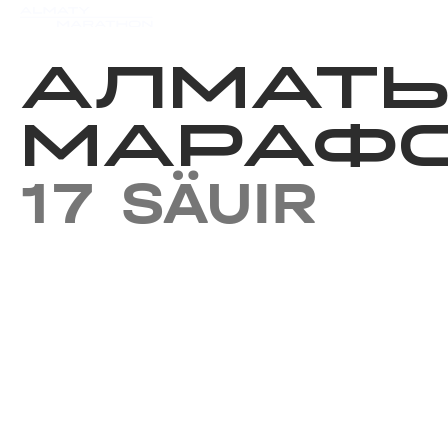
Iс-шаралар күнтізбесi
Нәт
АЛМАТ
МАРАФО
17 SÄUIR