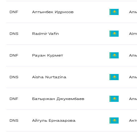
DNF
Алтынбек Идрисов
Ал
DNS
Radmir Vafin
Alm
DNF
Рауан Курмет
Ал
DNS
Aisha Nurtazina
Ал
DNF
Батыржан Джукембаев
Ал
DNS
Айгуль Ерназарова
Акт