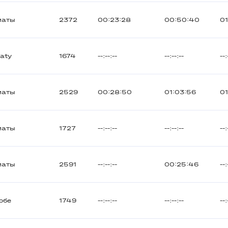
маты
2372
00:23:28
00:50:40
01
aty
1674
--:--:--
--:--:--
--:
маты
2529
00:28:50
01:03:56
01
маты
1727
--:--:--
--:--:--
--:
маты
2591
--:--:--
00:25:46
--:
обе
1749
--:--:--
--:--:--
--: