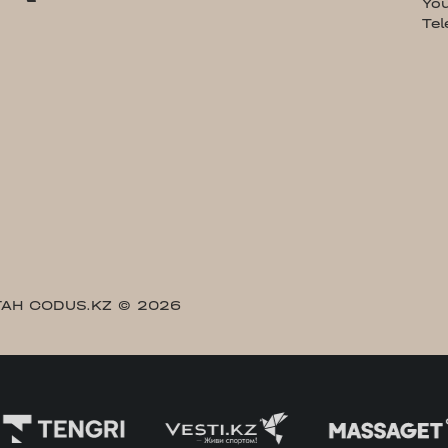
Yo
Te
АН CODUS.KZ
© 2026