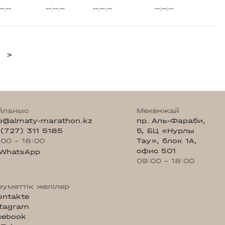
--:--
--:--:--
--:--:--
--:--:--
>
йланыс
Мекенжай
fo@almaty-marathon.kz
пр. Аль-Фараби,
 (727) 311 5185
5, БЦ «Нурлы
:00 - 18:00
Тау», блок 1А,
офис 501
WhatsApp
09:00 - 18:00
еуметтік желілер
ontakte
stagram
cebook