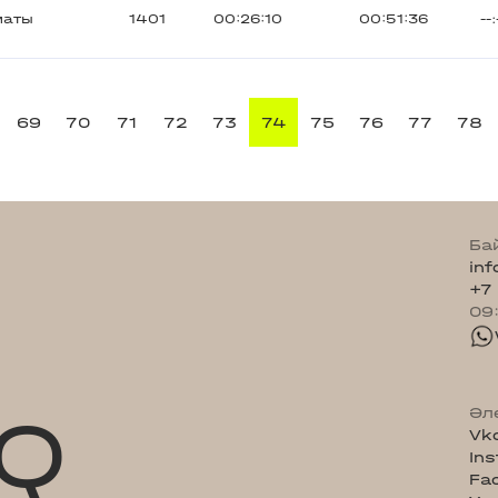
маты
1401
00:26:10
00:51:36
--:
69
70
71
72
73
74
75
76
77
78
Ба
in
+7
09
Q
Әл
Vk
In
Fa