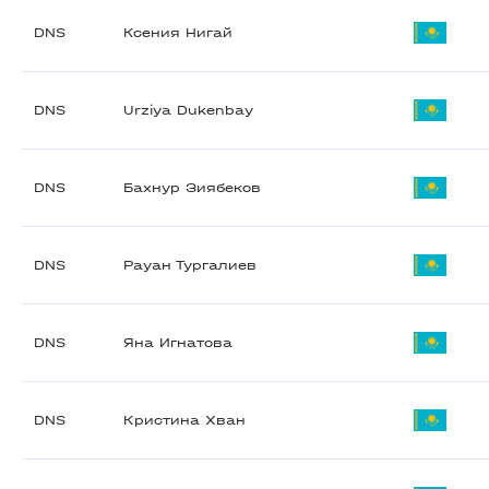
DNS
Ксения Нигай
DNS
Urziya Dukenbay
DNS
Бахнур Зиябеков
DNS
Рауан Тургалиев
DNS
Яна Игнатова
DNS
Кристина Хван