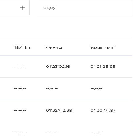
18.4 km
Финиш
Уақыт чипі
--:--:--
01:23:02.16
01:21:25.95
--:--:--
--:--:--
--:--:--
--:--:--
01:32:42.38
01:30:14.87
--:--:--
--:--:--
--:--:--