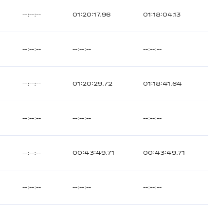
--:--:--
01:20:17.96
01:18:04.13
--:--:--
--:--:--
--:--:--
--:--:--
01:20:29.72
01:18:41.64
--:--:--
--:--:--
--:--:--
--:--:--
00:43:49.71
00:43:49.71
--:--:--
--:--:--
--:--:--