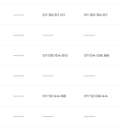
--:--:--
01:32:51.01
01:30:34.51
--:--:--
--:--:--
--:--:--
--:--:--
01:05:54.50
01:04:08.86
--:--:--
--:--:--
--:--:--
--:--:--
01:12:44.66
01:12:08.44
--:--:--
--:--:--
--:--:--