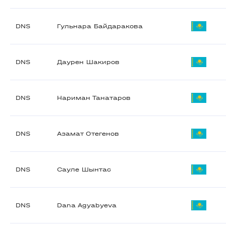
DNS
Гульнара Байдаракова
DNS
Даурен Шакиров
DNS
Нариман Танатаров
DNS
Азамат Отегенов
DNS
Сауле Шынтас
DNS
Dana Agyabyeva