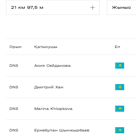
Орын
Қатысушы
Ел
DNS
Асия Сейданова
DNS
Дмитрий Хан
DNS
Marina Khlopkova
DNS
Еркебулан Шынжырбаев