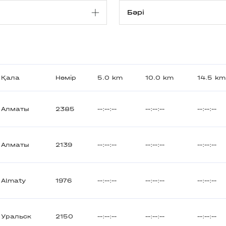
Қала
Нөмір
5.0 km
10.0 km
14.5 km
Алматы
2385
--:--:--
--:--:--
--:--:--
Алматы
2139
--:--:--
--:--:--
--:--:--
Almaty
1976
--:--:--
--:--:--
--:--:--
Уральск
2150
--:--:--
--:--:--
--:--:--