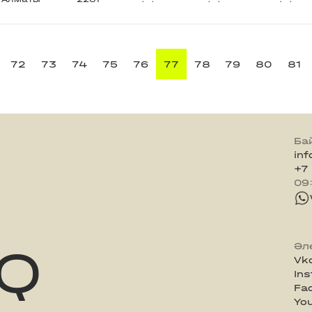
72
73
74
75
76
77
78
79
80
81
Ба
in
+7
09
Q
Әл
Vk
In
Fa
Yo