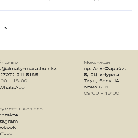
>
йланыс
Мекенжай
fo@almaty-marathon.kz
пр. Аль-Фараби,
 (727) 311 5185
5, БЦ «Нурлы
:00 - 18:00
Тау», блок 1А,
офис 501
WhatsApp
09:00 - 18:00
еуметтік желілер
ontakte
stagram
cebook
uTube