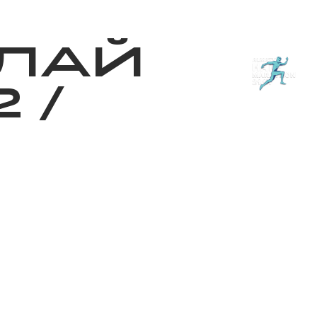
з туралы
Дүкен
KK
+
Кіру
ЛАЙ
2
/