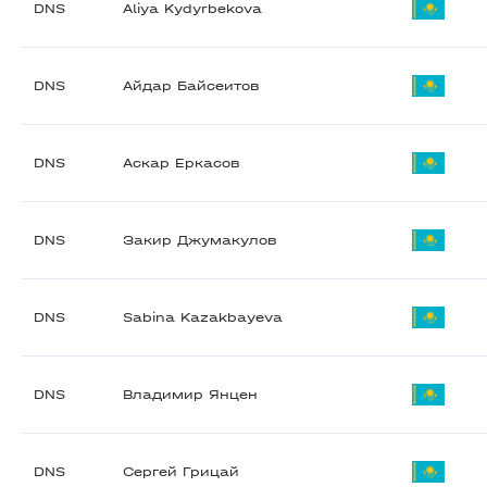
DNS
Aliya Kydyrbekova
DNS
Айдар Байсеитов
DNS
Аскар Еркасов
DNS
Закир Джумакулов
DNS
Sabina Kazakbayeva
DNS
Владимир Янцен
DNS
Сергей Грицай