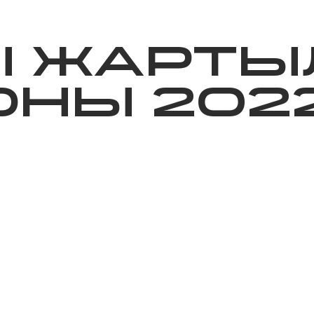
ижелер
Қайырымдылық
Jañalyqtar
Волонтерлік
Бі
Ы ЖАРТЫ
НЫ 202