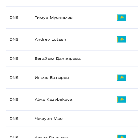
DNS
Тимур Муслимов
DNS
Andrey Lotash
DNS
Бегайым Даниярова
DNS
Ильяс Батыров
DNS
Aliya Kazybekova
DNS
Чжоуин Мао
DNS
Асхат Дикешов