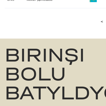
<
BIRINŞI
BOLU
BATYLDY