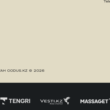
Te
АН CODUS.KZ
© 2026