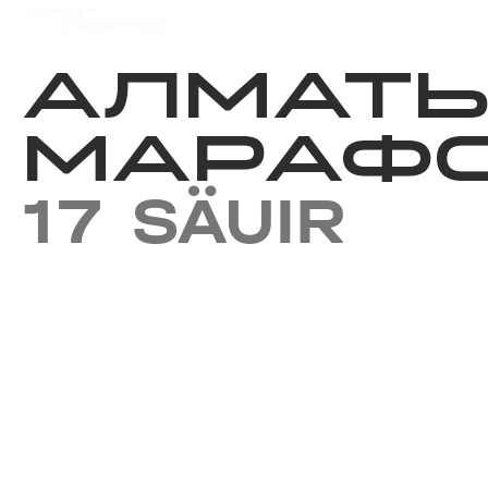
Iс-шаралар күнтізбесi
Нәт
АЛМАТ
МАРАФО
17 SÄUIR