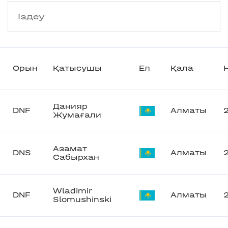
Орын
Қатысушы
Ел
Қала
Данияр
DNF
Алматы
Жумағали
Азамат
DNS
Алматы
Сабырхан
Wladimir
DNF
Алматы
Slomushinski