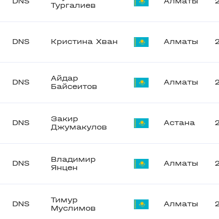
DNS
Алматы
Тургалиев
DNS
Кристина Хван
Алматы
Айдар
DNS
Алматы
Байсеитов
Закир
DNS
Астана
Джумакулов
Владимир
DNS
Алматы
Янцен
Тимур
DNS
Алматы
Муслимов