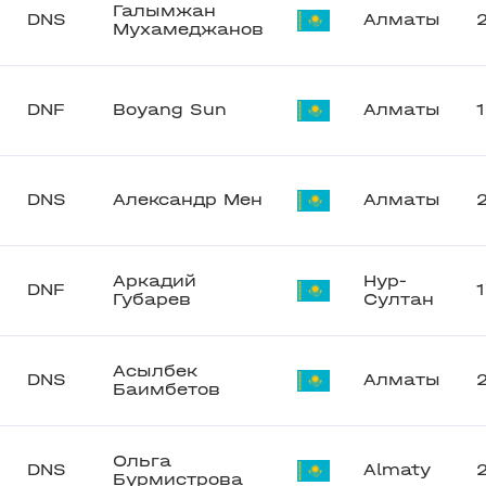
Галымжан
DNS
Алматы
Мухамеджанов
DNF
Boyang Sun
Алматы
DNS
Александр Мен
Алматы
Аркадий
Нур-
DNF
Губарев
Султан
Асылбек
DNS
Алматы
Баимбетов
Ольга
DNS
Almaty
Бурмистрова