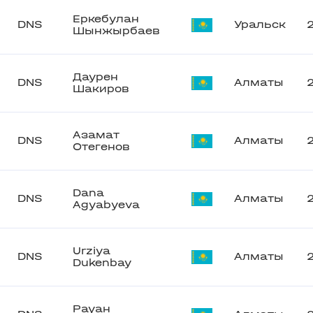
Еркебулан
DNS
Уральск
Шынжырбаев
Даурен
DNS
Алматы
Шакиров
Азамат
DNS
Алматы
Отегенов
Dana
DNS
Алматы
Agyabyeva
Urziya
DNS
Алматы
Dukenbay
Рауан