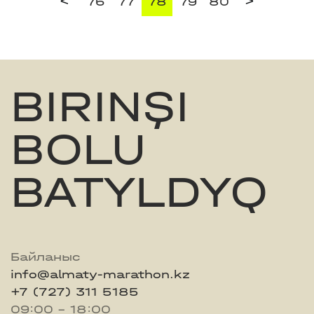
<
>
76
77
78
79
80
BIRINŞI
BOLU
BATYLDYQ
Байланыс
info@almaty-marathon.kz
+7 (727) 311 5185
09:00 - 18:00