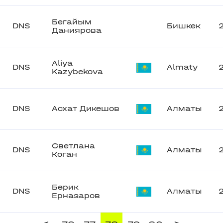
Бегайым
DNS
Бишкек
Даниярова
Aliya
DNS
Almaty
Kazybekova
DNS
Асхат Дикешов
Алматы
Светлана
DNS
Алматы
Коган
Берик
DNS
Алматы
Ерназаров