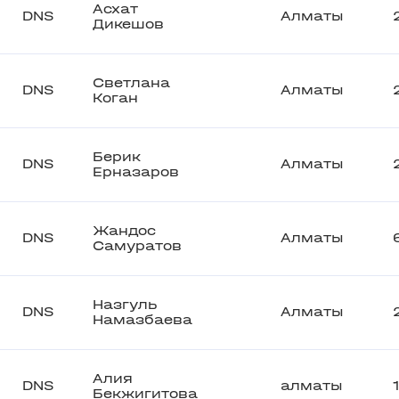
Асхат
DNS
Алматы
Дикешов
Светлана
DNS
Алматы
Коган
Берик
DNS
Алматы
Ерназаров
Жандос
DNS
Алматы
Самуратов
Назгуль
DNS
Алматы
Намазбаева
Алия
DNS
алматы
Бекжигитова