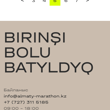
<
>
3
4
5
6
7
BIRINŞI
BOLU
BATYLDYQ
Байланыс
info@almaty-marathon.kz
+7 (727) 311 5185
09:00 - 18:00