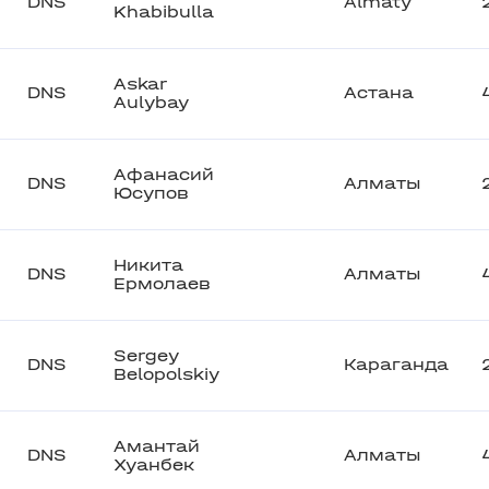
DNS
Almaty
Khabibulla
Askar
DNS
Астана
Aulybay
Афанасий
DNS
Алматы
Юсупов
Никита
DNS
Алматы
Ермолаев
Sergey
DNS
Караганда
Belopolskiy
Амантай
DNS
Алматы
Хуанбек