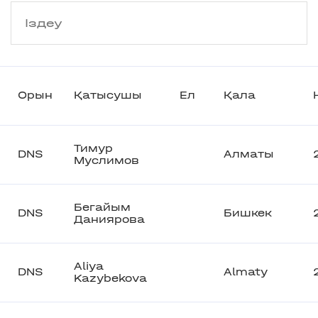
Орын
Қатысушы
Ел
Қала
Тимур
DNS
Алматы
Муслимов
Бегайым
DNS
Бишкек
Даниярова
Aliya
DNS
Almaty
Kazybekova