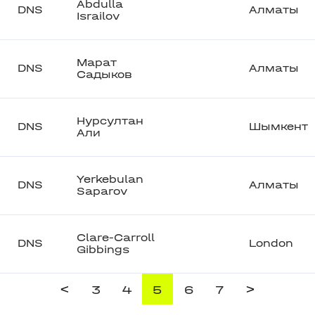
Abdulla
DNS
Алматы
Israilov
Марат
DNS
Алматы
Садыков
Нурсултан
DNS
Шымкент
Али
Yerkebulan
DNS
Алматы
Saparov
Clare-Carroll
DNS
London
Gibbings
<
>
3
4
5
6
7