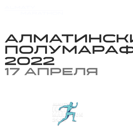
Алматинск
Полумара
2022
17 апреля