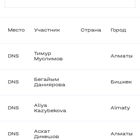
Место
Участник
Страна
Город
Тимур
DNS
Алматы
Муслимов
Бегайым
DNS
Бишкек
Даниярова
Aliya
DNS
Almaty
Kazybekova
Асхат
DNS
Алматы
Дикешов