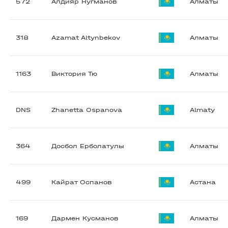
572
Алдияр Нугманов
Алматы
318
Azamat Altynbekov
Алматы
1163
Виктория Тю
Алматы
DNS
Zhanetta Ospanova
Almaty
364
Досбол Ерболатулы
Алматы
499
Кайрат Оспанов
Астана
169
Дармен Кусманов
Алматы