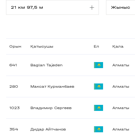
Орын
Қатысушы
Ел
Қала
641
Baglan Tajeden
Алматы
280
Максат Курманбаев
Алматы
1023
Владимир Сергеев
Алматы
354
Дидар Айтчанов
Алматы