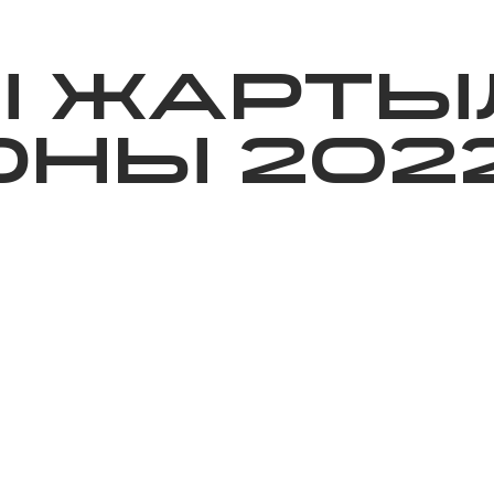
ижелер
Қайырымдылық
Jañalyqtar
Волонтерлік
Бі
Ы ЖАРТЫ
НЫ 202