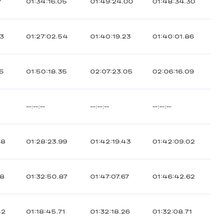
7
01:34:16.05
01:49:24.00
01:48:34.30
03
01:27:02.54
01:40:19.23
01:40:01.86
35
01:50:18.35
02:07:23.05
02:06:16.09
--:--:--
--:--:--
--:--:--
38
01:28:23.99
01:42:19.43
01:42:09.02
48
01:32:50.87
01:47:07.67
01:46:42.62
52
01:18:45.71
01:32:18.26
01:32:08.71