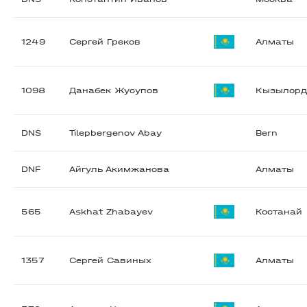
1249
Сергей Греков
Алматы
1098
Данабек Жусупов
Кызылор
DNS
Tilepbergenov Abay
Bern
DNF
Айгуль Акимжанова
Алматы
565
Askhat Zhabayev
Костанай
1357
Сергей Савиных
Алматы