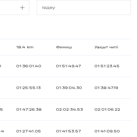
18.4 km
Финиш
Уақыт чипі
0
01:36:01.40
01:51:49.47
01:51:23.45
01:25:55.13
01:39:04.30
01:38:47.19
65
01:47:26.38
02:02:34.53
02:01:06.22
44
01:27:41.05
01:41:53.57
01:41:09.50