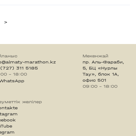
>
йланыс
Мекенжай
fo@almaty-marathon.kz
пр. Аль-Фараби,
 (727) 311 5185
5, БЦ «Нурлы
:00 - 18:00
Тау», блок 1А,
офис 501
WhatsApp
09:00 - 18:00
еуметтік желілер
ontakte
stagram
cebook
uTube
legram