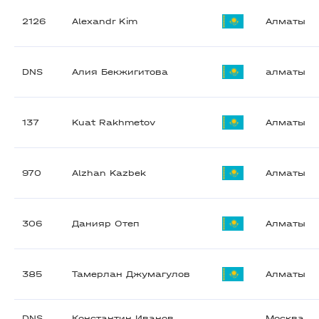
2126
Alexandr Kim
Алматы
DNS
Алия Бекжигитова
алматы
137
Kuat Rakhmetov
Алматы
970
Alzhan Kazbek
Алматы
306
Данияр Отеп
Алматы
385
Тамерлан Джумагулов
Алматы
DNS
Константин Иванов
Москва