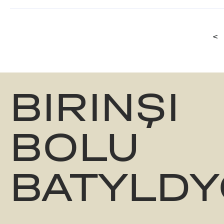
<
BIRINŞI
BOLU
BATYLDY