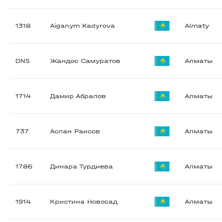
1318
Aiganym Kadyrova
Almaty
DNS
Жандос Самуратов
Алматы
1714
Дамир Абралов
Алматы
737
Аслан Раисов
Алматы
1786
Динара Турдиева
Алматы
1914
Кристина Новосад
Алматы