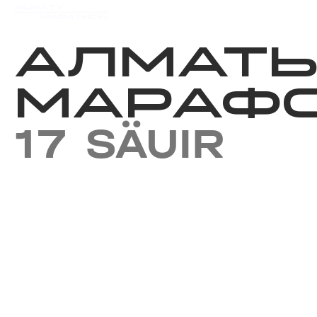
Iс-шаралар күнтізбесi
Нәт
АЛМАТ
МАРАФО
17 SÄUIR