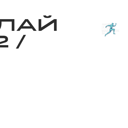
з туралы
Дүкен
KK
+
Кіру
ЛАЙ
2
/