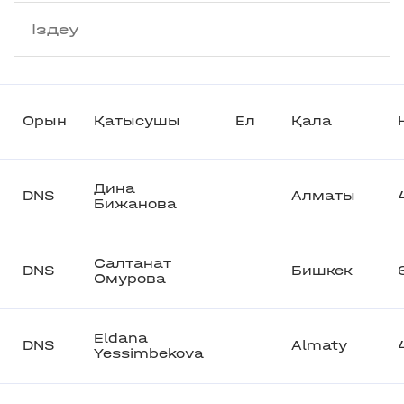
Орын
Қатысушы
Ел
Қала
Дина
DNS
Алматы
Бижанова
Салтанат
DNS
Бишкек
Омурова
Eldana
DNS
Almaty
Yessimbekova