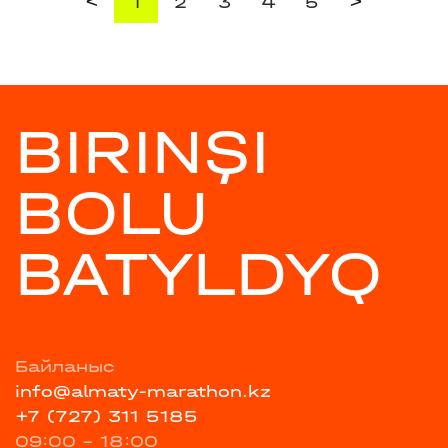
<
>
1
2
3
4
5
BIRINŞI
BOLU
BATYLDYQ
Байланыс
info@almaty-marathon.kz
+7 (727) 311 5185
09:00 - 18:00