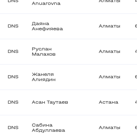
DNS
Алматы
Anuarovna
Даяна
DNS
Алматы
Анефияева
Руслан
DNS
Алматы
Малахов
Жанеля
DNS
Алматы
Алиядин
DNS
Асан Таутаев
Астана
Сабина
DNS
Алматы
Абдуллаева