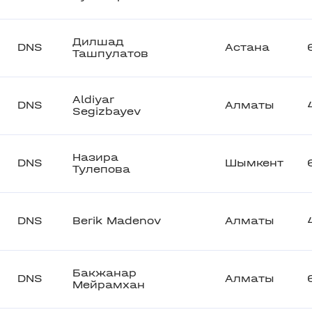
Дилшад
DNS
Астана
Ташпулатов
Aldiyar
DNS
Алматы
Segizbayev
Назира
DNS
Шымкент
Тулепова
DNS
Berik Madenov
Алматы
Бакжанар
DNS
Алматы
Мейрамхан