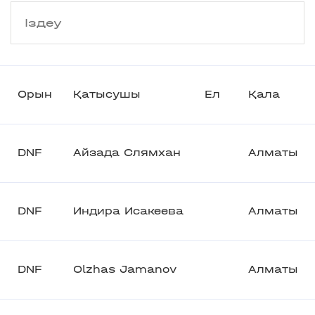
Орын
Қатысушы
Ел
Қала
DNF
Айзада Слямхан
Алматы
DNF
Индира Исакеева
Алматы
DNF
Olzhas Jamanov
Алматы