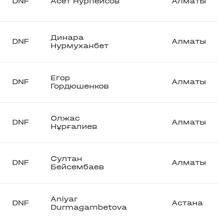
DNF
Асет Нурпеисов
Алматы
Динара
DNF
Алматы
Нурмуханбет
Егор
DNF
Алматы
Гордюшенков
Олжас
DNF
Алматы
Нұрғалиев
Султан
DNF
Алматы
Бейсембаев
Aniyar
DNF
Астана
Durmagambetova