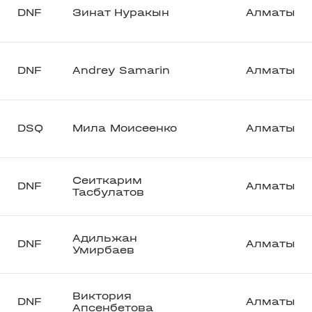
DNF
Зинат Нуракын
Алматы
DNF
Andrey Samarin
Алматы
DSQ
Мила Моисеенко
Алматы
Сеиткарим
DNF
Алматы
Тасбулатов
Адильжан
DNF
Алматы
Умирбаев
Виктория
DNF
Алматы
Апсенбетова