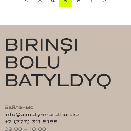
<
>
3
4
5
6
7
BIRINŞI
BOLU
BATYLDYQ
Байланыс
info@almaty-marathon.kz
+7 (727) 311 5185
09:00 - 18:00