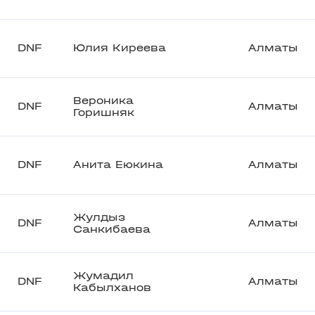
DNF
Юлия Киреева
Алматы
Вероника
DNF
Алматы
Горишняк
DNF
Анита Еюкина
Алматы
Жулдыз
DNF
Алматы
Санкибаева
Жумадил
DNF
Алматы
Кабылханов