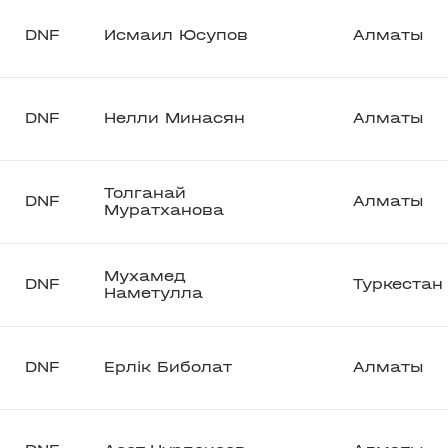
DNF
Исмаил Юсупов
Алматы
DNF
Нелли Минасян
Алматы
Толганай
DNF
Алматы
Муратханова
Мухамед
DNF
Туркестан
Наметулла
DNF
Ерлік Биболат
Алматы