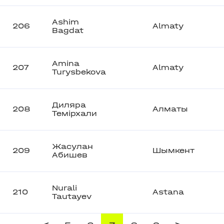
Ashim
206
Almaty
Bagdat
Amina
207
Almaty
Turysbekova
Диляра
208
Алматы
Темірхали
Жасулан
209
Шымкент
Абишев
Nurali
210
Astana
Tautayev