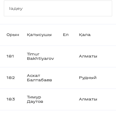
Орын
Қатысушы
Ел
Қала
Timur
181
Алматы
Bakhtiyarov
Асхат
182
Рудный
Балтабаев
Тимур
183
Алматы
Даутов