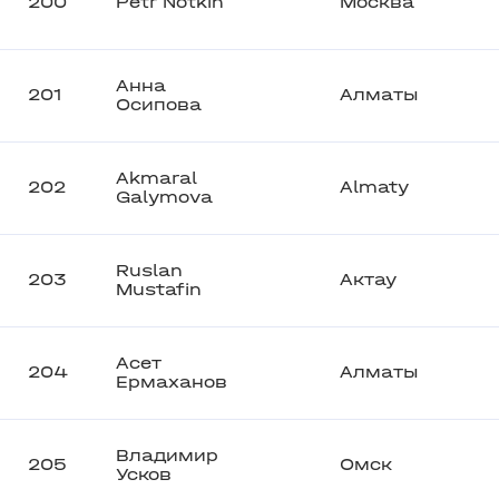
200
Petr Notkin
Москва
Анна
201
Алматы
Осипова
Akmaral
202
Almaty
Galymova
Ruslan
203
Актау
Mustafin
Асет
204
Алматы
Ермаханов
Владимир
205
Омск
Усков