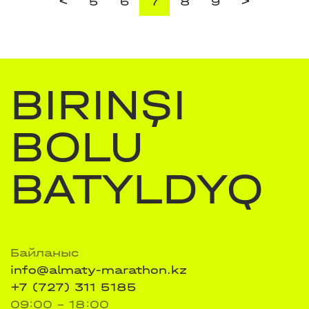
<
>
5
6
7
8
9
BIRINŞI
BOLU
BATYLDYQ
Байланыс
info@almaty-marathon.kz
+7 (727) 311 5185
09:00 - 18:00