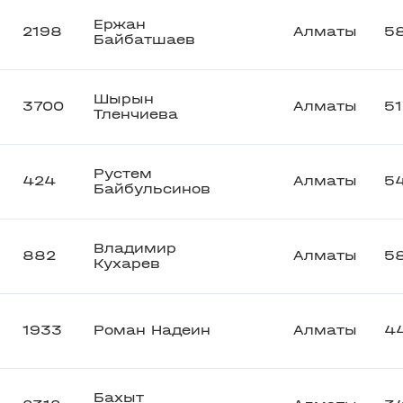
Ержан
2198
Алматы
5
Байбатшаев
Шырын
3700
Алматы
5
Тленчиева
Рустем
424
Алматы
5
Байбульсинов
Владимир
882
Алматы
5
Кухарев
1933
Роман Надеин
Алматы
4
Бахыт