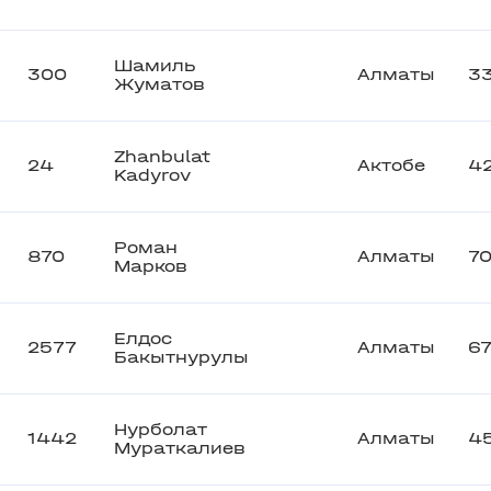
Шамиль
300
Алматы
3
Жуматов
Zhanbulat
24
Актобе
4
Kadyrov
Роман
870
Алматы
7
Марков
Елдос
2577
Алматы
6
Бакытнурулы
Нурболат
1442
Алматы
4
Мураткалиев