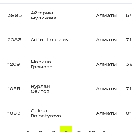
Айгерим
3895
Алматы
5
Муликова
2083
Adilet Imashev
Алматы
7
Марина
1209
Алматы
3
Громова
Нурлан
1055
Алматы
7
Сеитов
Gulnur
1683
Алматы
6
Baibatyrova