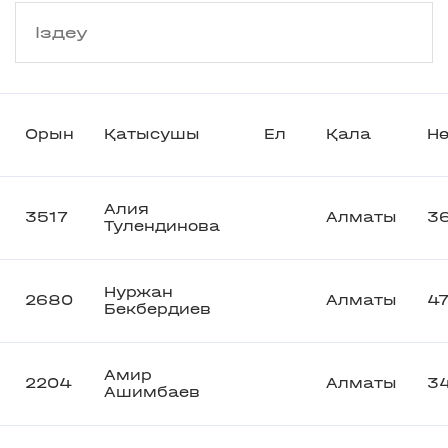
Орын
Қатысушы
Ел
Қала
Нө
Алия
3517
Алматы
3
Тулендинова
Нуржан
2680
Алматы
47
Бекбердиев
Амир
2204
Алматы
3
Ашимбаев