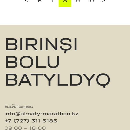
<
>
6
7
8
9
10
BIRINŞI
BOLU
BATYLDYQ
Байланыс
info@almaty-marathon.kz
+7 (727) 311 5185
09:00 - 18:00