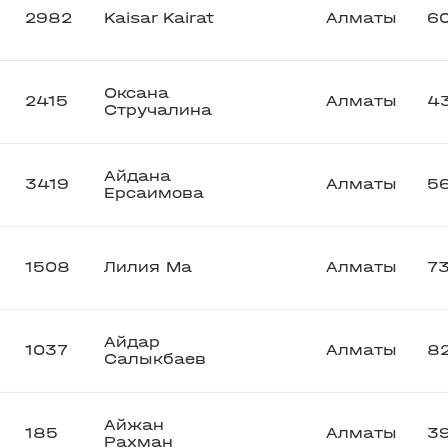
2982
Kaisar Kairat
Алматы
6
Оксана
2415
Алматы
4
Стручалина
Айдана
3419
Алматы
5
Ерсаимова
1508
Лилия Ма
Алматы
7
Айдар
1037
Алматы
8
Салыкбаев
Айжан
185
Алматы
3
Рахман