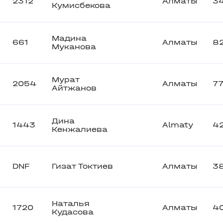
2312
Алматы
3
Кумисбекова
Мадина
661
Алматы
8
Муканова
Мурат
2054
Алматы
7
Айтжанов
Дина
1443
Almaty
4
Кенжалиева
DNF
Гизат Токтиев
Алматы
3
Наталья
1720
Алматы
4
Кудасова