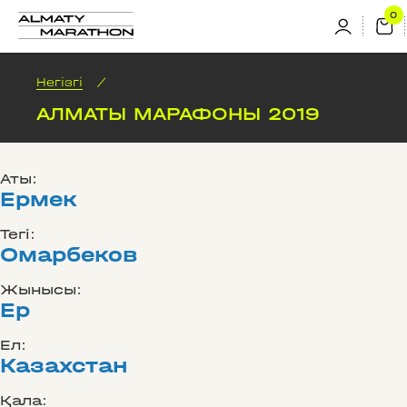
Негізгі
/
АЛМАТЫ МАРАФОНЫ 2019
Аты:
Ермек
Тегі:
Омарбеков
Жынысы:
Ер
Ел:
Казахстан
Қала: