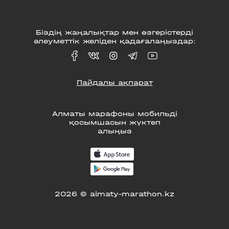
Біздің жаңалықтар мен өзгерістерді
әлеуметтік желіден қадағалаңыздар:
Пайдалы ақпарат
Алматы марафоны мобильді
қосымшасын жүктеп
алыңыз
2026 © almaty-marathon.kz