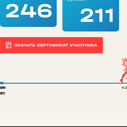
246
211
СКАЧАТЬ СЕРТИФИКАТ УЧАСТНИКА
 km
12
29
42
8
21
33