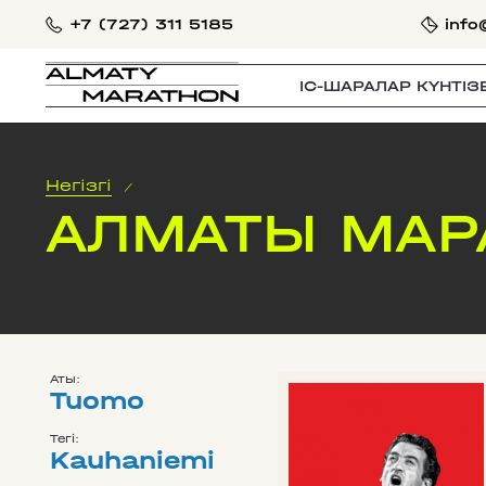
+7 (727) 311 5185
info
IС-ШАРАЛАР КҮНТІЗ
Негізгі
/
АЛМАТЫ МАР
Аты:
Tuomo
Тегі:
Kauhaniemi