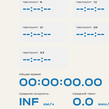
Чекпоинт:
8
Чекпоинт:
12
--:--:--
--:--:--
Чекпоинт:
21
Чекпоинт:
29
--:--:--
--:--:--
Чекпоинт:
33
--:--:--
Общее время:
00:00:00.00
Средняя скорость:
Средний темп:
INF
0.0
км/ч
мин