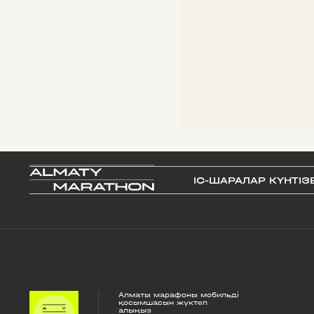
IС-ШАРАЛАР КҮНТІЗ
Алматы марафоны мобильді
қосымшасын жүктеп
алыңыз