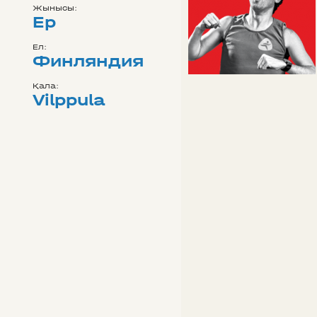
Жынысы:
Ер
Ел:
Финляндия
Қала:
Vilppula