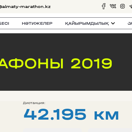
@almaty-marathon.kz
БЕСI
НӘТИЖЕЛЕР
ҚАЙЫРЫМДЫЛЫҚ
J
АФОНЫ 2019
Дистанция:
42.195 км