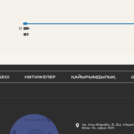
0 km
12
29
8
21
33
БЕСI
НӘТИЖЕЛЕР
ҚАЙЫРЫМДЫЛЫҚ
J
пр. Аль-Фараби, 5, БЦ «Нурл
блок 1А, офис 501