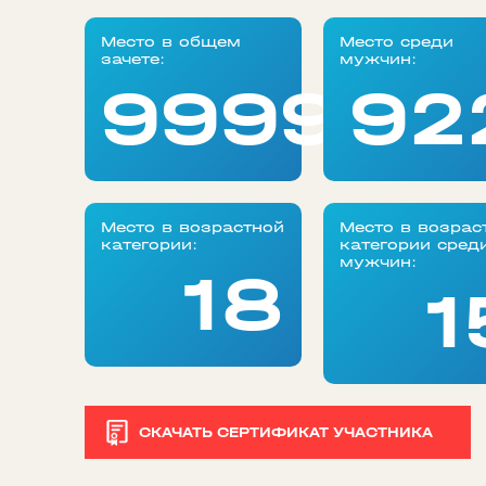
Место в общем
Место среди
зачете:
мужчин:
99999
92
Место в возрастной
Место в возрас
категории:
категории сред
мужчин:
18
1
СКАЧАТЬ СЕРТИФИКАТ УЧАСТНИКА