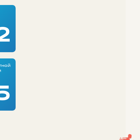
2
тной
и
5