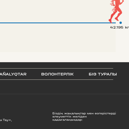
42.195 k
AÑALYQTAR
ВОЛОНТЕРЛІК
БІЗ ТУРАЛЫ
Біздің жаңалықтар мен өзгерістерді
әлеуметтік желіден
қадағалаңыздар:
ы Тау»,