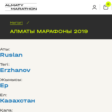
Негізгі
/
АЛМАТЫ МАРАФОНЫ 2019
Аты:
Ruslan
Тегі:
Erzhanov
Жынысы:
Ер
Ел:
Казахстан
Қала: