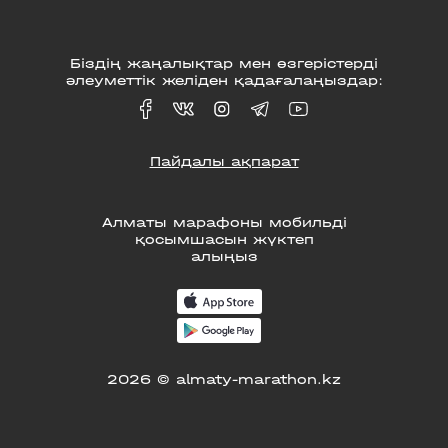
Біздің жаңалықтар мен өзгерістерді
әлеуметтік желіден қадағалаңыздар:
Пайдалы ақпарат
Алматы марафоны мобильді
қосымшасын жүктеп
алыңыз
2026 © almaty-marathon.kz