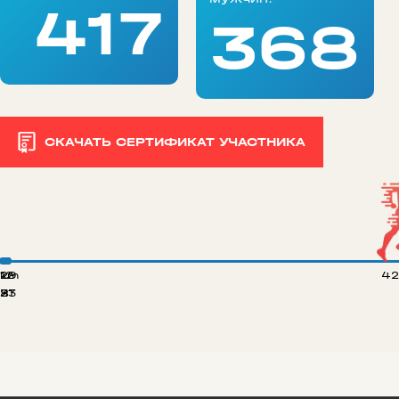
417
368
СКАЧАТЬ СЕРТИФИКАТ УЧАСТНИКА
 km
12
29
42
8
21
33