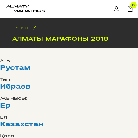
Негізгі
/
АЛМАТЫ МАРАФОНЫ 2019
Аты:
Рустам
Тегі:
Ибраев
Жынысы:
Ер
Ел:
Казахстан
Қала: