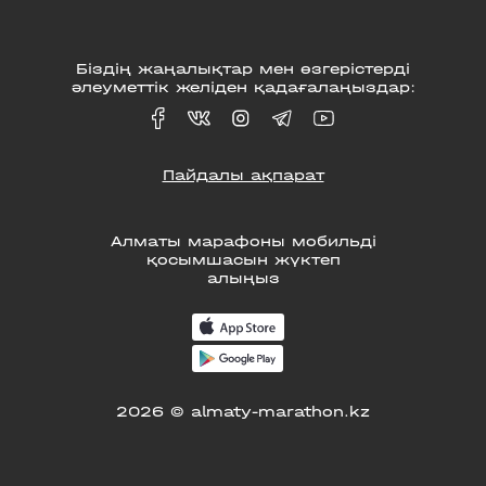
Біздің жаңалықтар мен өзгерістерді
әлеуметтік желіден қадағалаңыздар:
Пайдалы ақпарат
Алматы марафоны мобильді
қосымшасын жүктеп
алыңыз
2026 © almaty-marathon.kz