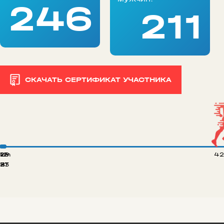
246
211
СКАЧАТЬ СЕРТИФИКАТ УЧАСТНИКА
 km
12
29
42
8
21
33