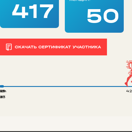
417
50
СКАЧАТЬ СЕРТИФИКАТ УЧАСТНИКА
 km
12
29
42
8
21
33