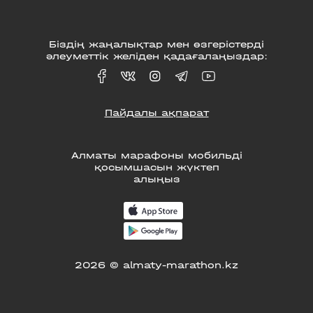
Біздің жаңалықтар мен өзгерістерді
әлеуметтік желіден қадағалаңыздар:
Пайдалы ақпарат
Алматы марафоны мобильді
қосымшасын жүктеп
алыңыз
2026 © almaty-marathon.kz