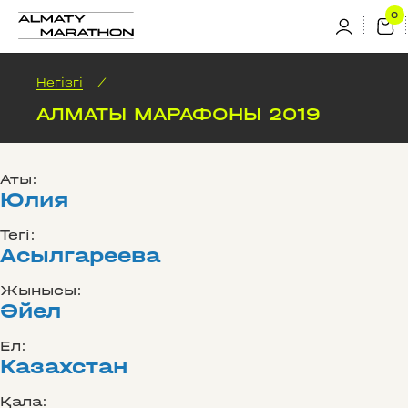
Негізгі
/
АЛМАТЫ МАРАФОНЫ 2019
Аты:
Юлия
Тегі:
Асылгареева
Жынысы:
Әйел
Ел:
Казахстан
Қала: