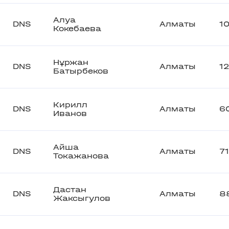
Алуа
DNS
Алматы
1
Кокебаева
Нұржан
DNS
Алматы
1
Батырбеков
Кирилл
DNS
Алматы
6
Иванов
Айша
DNS
Алматы
71
Токажанова
Дастан
DNS
Алматы
8
Жаксыгулов