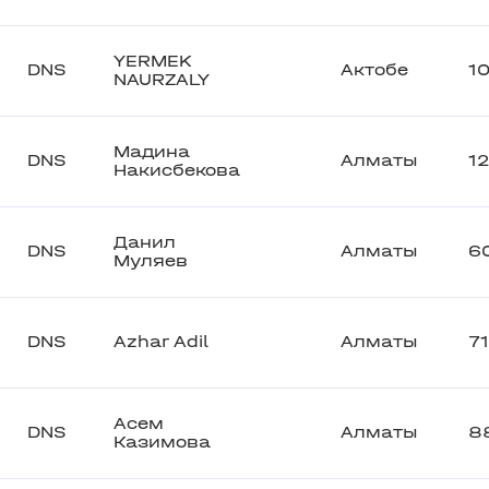
YERMEK
DNS
Актобе
1
NAURZALY
Мадина
DNS
Алматы
1
Накисбекова
Данил
DNS
Алматы
6
Муляев
DNS
Azhar Adil
Алматы
7
Асем
DNS
Алматы
8
Казимова