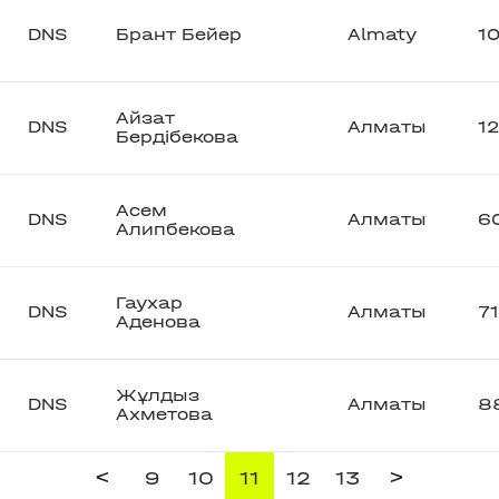
DNS
Брант Бейер
Almaty
1
Айзат
DNS
Алматы
1
Бердібекова
Асем
DNS
Алматы
6
Алипбекова
Гаухар
DNS
Алматы
7
Аденова
Жұлдыз
DNS
Алматы
8
Ахметова
<
>
9
10
11
12
13