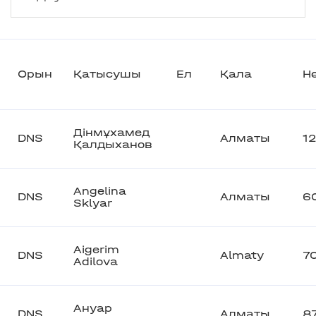
Орын
Қатысушы
Ел
Қала
Н
Дінмұхамед
DNS
Алматы
1
Қалдыханов
Angelina
DNS
Алматы
6
Sklyar
Aigerim
DNS
Almaty
7
Adilova
Ануар
DNS
Алматы
8