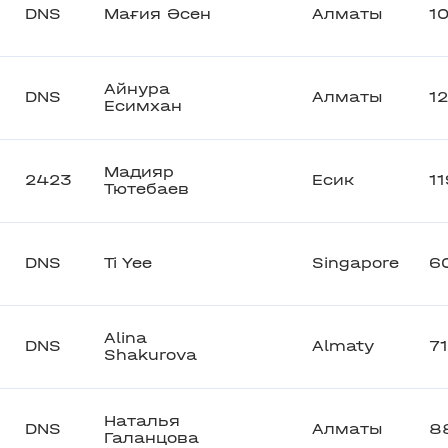
DNS
Мағия Әсен
Алматы
1
Айнура
DNS
Алматы
1
Есимхан
Мадияр
2423
Есик
1
Тютебаев
DNS
Ti Yee
Singapore
6
Alina
DNS
Almaty
71
Shakurova
Наталья
DNS
Алматы
8
Галанцова