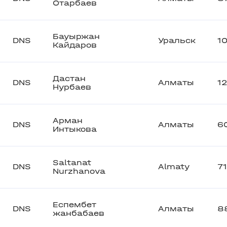
Отарбаев
Бауыржан
DNS
Уральск
1
Кайдаров
Дастан
DNS
Алматы
1
Нурбаев
Арман
DNS
Алматы
6
Интыкова
Saltanat
DNS
Almaty
7
Nurzhanova
Еспембет
DNS
Алматы
8
жанбабаев