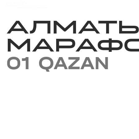
Iс-шаралар күнтізбесi
Нәт
АЛМАТ
МАРАФО
01 QAZAN