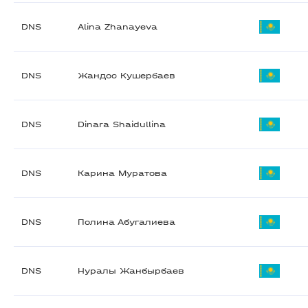
DNS
Alina Zhanayeva
DNS
Жандос Кушербаев
DNS
Dinara Shaidullina
DNS
Карина Муратова
DNS
Полина Абугалиева
DNS
Нуралы Жанбырбаев