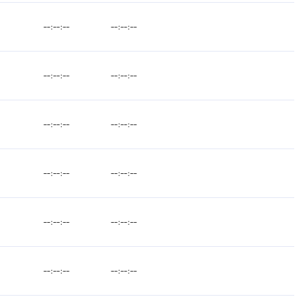
--:--:--
--:--:--
--:--:--
--:--:--
--:--:--
--:--:--
--:--:--
--:--:--
--:--:--
--:--:--
--:--:--
--:--:--