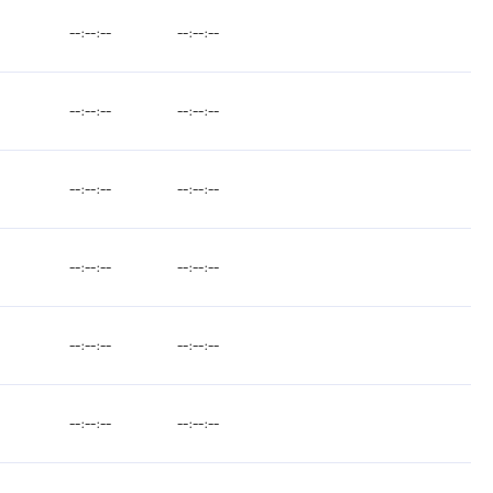
--:--:--
--:--:--
--:--:--
--:--:--
--:--:--
--:--:--
--:--:--
--:--:--
--:--:--
--:--:--
--:--:--
--:--:--