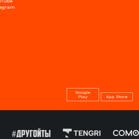
uTube
legram
Google
Play
App Store