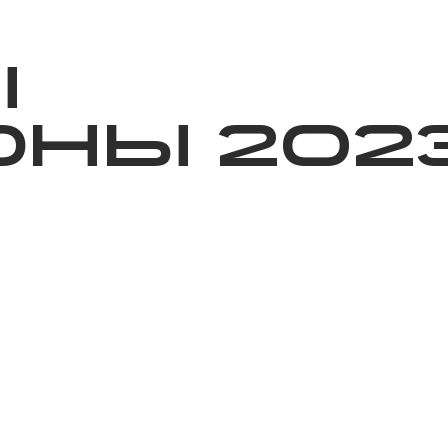
ижелер
Қайырымдылық
Jañalyqtar
Волонтерлік
Бі
Ы
НЫ 202