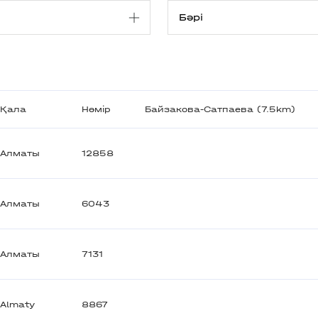
Қала
Нөмір
Байзакова-Сатпаева (7.5km)
Алматы
12858
Алматы
6043
Алматы
7131
Almaty
8867