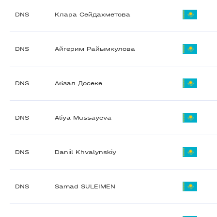
DNS
Клара Сейдахметова
DNS
Айгерим Райымкулова
DNS
Абзал Досеке
DNS
Aliya Mussayeva
DNS
Daniil Khvalynskiy
DNS
Samad SULEIMEN