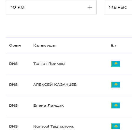
Орын
Қатысушы
Ел
DNS
Талгат Примов
DNS
АЛЕКСЕЙ КАЗАНЦЕВ
DNS
Елена Ландик
DNS
Nurgool Taizhanova