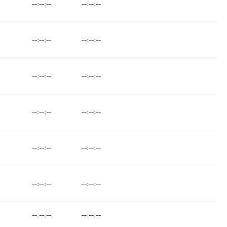
--:--:--
--:--:--
--:--:--
--:--:--
--:--:--
--:--:--
--:--:--
--:--:--
--:--:--
--:--:--
--:--:--
--:--:--
--:--:--
--:--:--