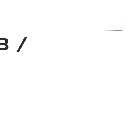
з туралы
Дүкен
KK
+
Кіру
3
/