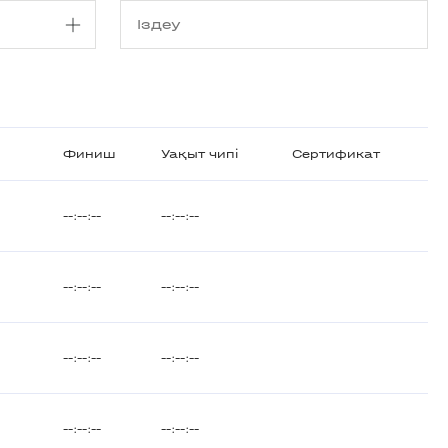
Финиш
Уақыт чипі
Сертификат
--:--:--
--:--:--
--:--:--
--:--:--
--:--:--
--:--:--
--:--:--
--:--:--