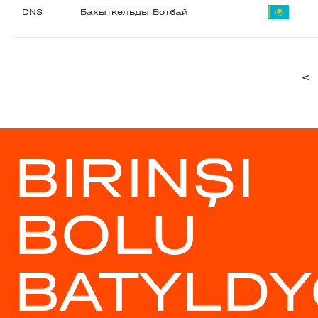
DNS
Бахыткельды Ботбай
<
BIRINŞI
BOLU
BATYLDY