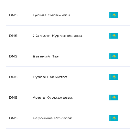
DNS
Гулым Силамжан
DNS
Жамиля Курманбекова
DNS
Евгений Пак
DNS
Руслан Хамитов
DNS
Асель Курманаева
DNS
Вероника Рожкова