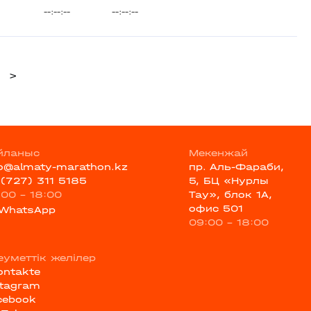
--:--:--
--:--:--
>
йланыс
Мекенжай
fo@almaty-marathon.kz
пр. Аль-Фараби,
 (727) 311 5185
5, БЦ «Нурлы
:00 - 18:00
Тау», блок 1А,
офис 501
WhatsApp
09:00 - 18:00
еуметтік желілер
ontakte
stagram
cebook