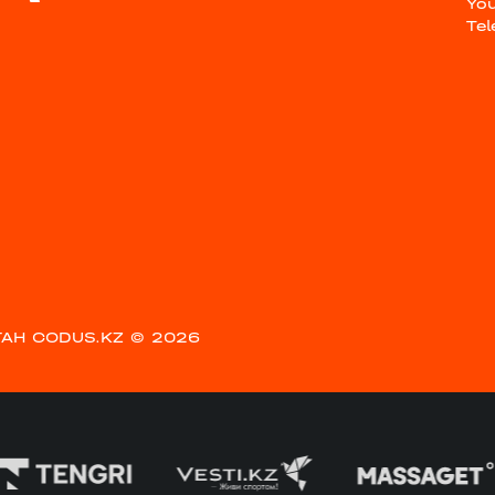
Yo
Te
АН CODUS.KZ
© 2026