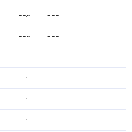
--:--:--
--:--:--
--:--:--
--:--:--
--:--:--
--:--:--
--:--:--
--:--:--
--:--:--
--:--:--
--:--:--
--:--:--