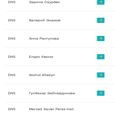
DNS
Зарина Саурбек
DNS
Валерий Знамов
DNS
Анна Рангулова
DNS
Елдос Керим
DNS
Akzhol Aitakyn
DNS
Гулбахор Зайнавдинова
DNS
Merced Xavier Perez-Hall