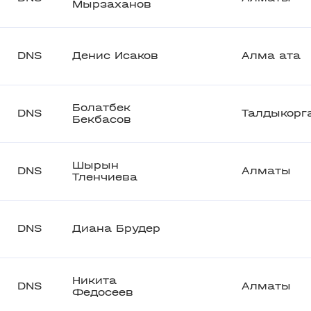
Мырзаханов
DNS
Денис Исаков
Алма ата
Болатбек
DNS
Талдыкорг
Бекбасов
Шырын
DNS
Алматы
Тленчиева
DNS
Диана Брудер
Никита
DNS
Алматы
Федосеев