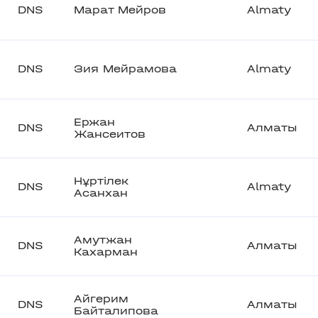
DNS
Марат Мейров
Almaty
DNS
Зия Мейрамова
Almaty
Ержан
DNS
Алматы
Жансеитов
Нұртілек
DNS
Almaty
Асанхан
Амутжан
DNS
Алматы
Кахарман
Айгерим
DNS
Алматы
Байталипова