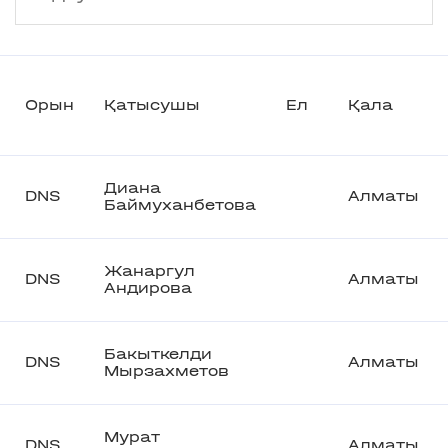
Орын
Қатысушы
Ел
Қала
Диана
DNS
Алматы
Баймуханбетова
Жанаргул
DNS
Алматы
Андирова
Бакыткелди
DNS
Алматы
Мырзахметов
Мурат
DNS
Алматы