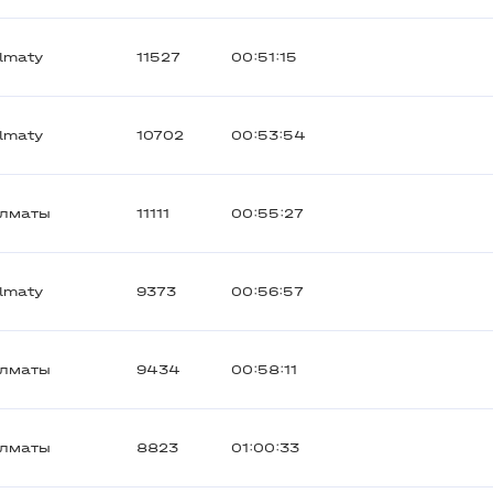
lmaty
11527
00:51:15
lmaty
10702
00:53:54
лматы
11111
00:55:27
lmaty
9373
00:56:57
лматы
9434
00:58:11
лматы
8823
01:00:33