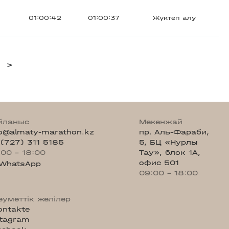
01:00:42
01:00:37
Жүктеп алу
>
йланыс
Мекенжай
fo@almaty-marathon.kz
пр. Аль-Фараби,
 (727) 311 5185
5, БЦ «Нурлы
:00 - 18:00
Тау», блок 1А,
офис 501
WhatsApp
09:00 - 18:00
еуметтік желілер
ontakte
stagram