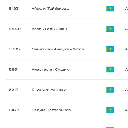
5193
Айсулу Тайбекова
А
5449
Асель Галымжан
А
5705
Санатжан Аймухамбетов
А
5961
Анастасия Сущих
A
6217
Dilyaram Azizoav
А
6473
Вадим Четвериков
А