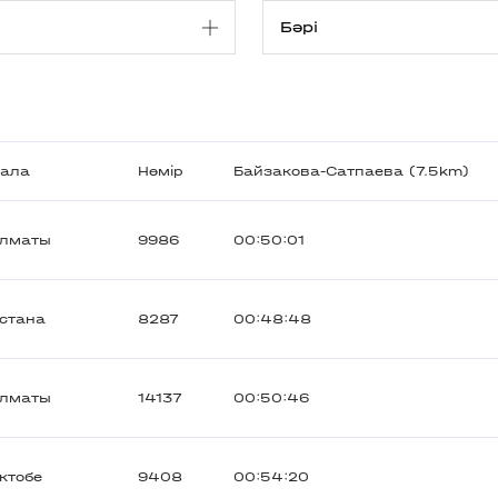
ала
Нөмір
Байзакова-Сатпаева (7.5km)
лматы
9986
00:50:01
стана
8287
00:48:48
лматы
14137
00:50:46
ктобе
9408
00:54:20