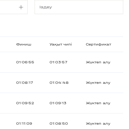
Финиш
Уақыт чипі
Сертификат
01:06:55
01:03:57
Жүктеп алу
01:08:17
01:04:48
Жүктеп алу
01:09:52
01:09:13
Жүктеп алу
01:11:09
01:08:50
Жүктеп алу