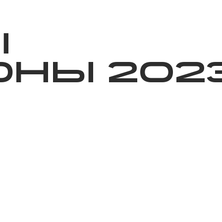
ижелер
Қайырымдылық
Jañalyqtar
Волонтерлік
Бі
Ы
НЫ 202