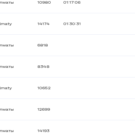
лматы
10980
01:17:06
lmaty
14174
01:30:31
лматы
6818
лматы
8348
lmaty
10652
лматы
12699
лматы
14193