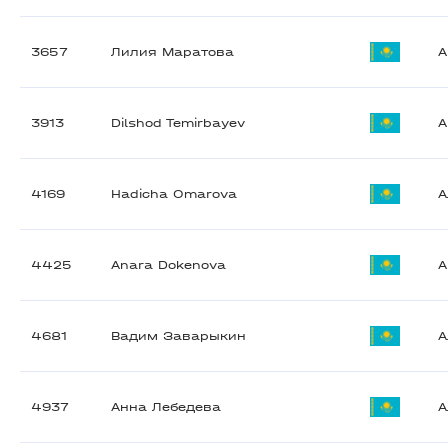
3657
Лилия Маратова
A
3913
Dilshod Temirbayev
A
4169
Hadicha Omarova
А
4425
Anara Dokenova
A
4681
Вадим Заварыкин
А
4937
Анна Лебедева
А