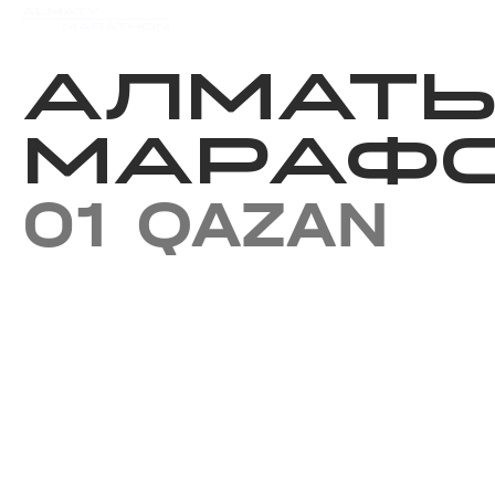
Iс-шаралар күнтізбесi
Нәт
АЛМАТ
МАРАФО
01 QAZAN