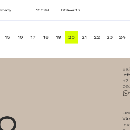
lmaty
10098
00:44:13
15
16
17
18
19
20
21
22
23
24
Ба
in
+7
09
Q
Әл
Vk
In