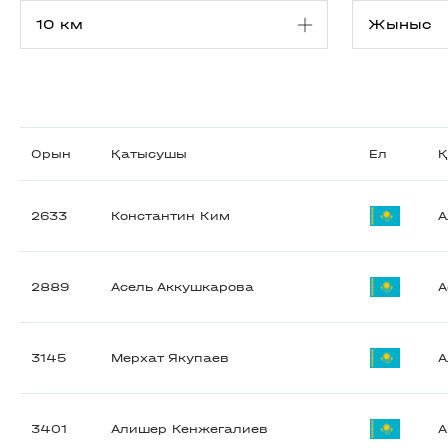
Орын
Қатысушы
Ел
Қ
2633
Константин Ким
А
2889
Асель Аккушкарова
А
3145
Мерхат Якупаев
А
3401
Алишер Кенжегалиев
А