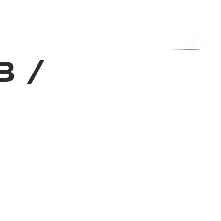
з туралы
Дүкен
KK
+
Кіру
3
/