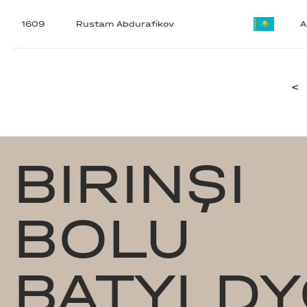
1609
Rustam Abdurafikov
A
<
BIRINŞI
BOLU
BATYLDY