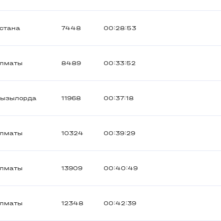
стана
7448
00:28:53
лматы
8489
00:33:52
ызылорда
11968
00:37:18
лматы
10324
00:39:29
лматы
13909
00:40:49
лматы
12348
00:42:39