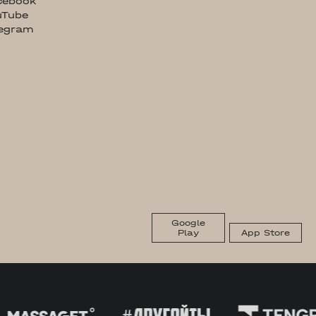
cebook
uTube
legram
Google
Play
App Store