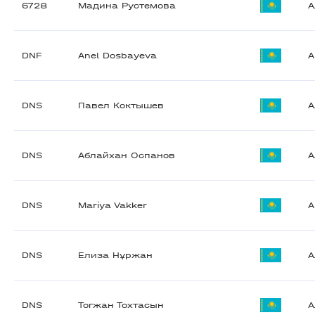
6728
Мадина Рустемова
А
DNF
Anel Dosbayeva
A
DNS
Павел Коктышев
А
DNS
Аблайхан Оспанов
А
DNS
Mariya Vakker
A
DNS
Елиза Нұржан
А
DNS
Тогжан Тохтасын
А