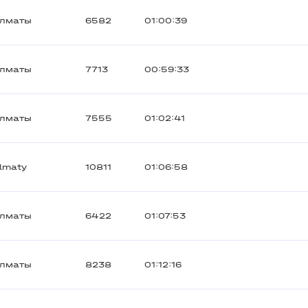
лматы
6582
01:00:39
лматы
7713
00:59:33
лматы
7555
01:02:41
lmaty
10811
01:06:58
лматы
6422
01:07:53
лматы
8238
01:12:16