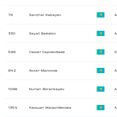
76
Sanzhar Kabayev
А
330
Sayat Baikelov
А
586
Самат Сарсенбаев
К
842
Асхат Маликов
А
1098
Nurlan Boranbayev
А
1354
Камшат Жазылбекова
А