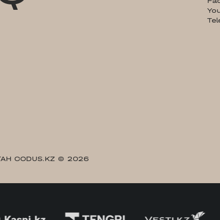
Fa
Yo
Te
АН CODUS.KZ
© 2026