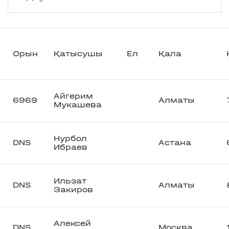
Орын
Қатысушы
Ел
Қала
Айгерим
6969
Алматы
Мукашева
Нурбол
DNS
Астана
Ибраев
Ильзат
DNS
Алматы
Закиров
Алексей
DNS
Москва