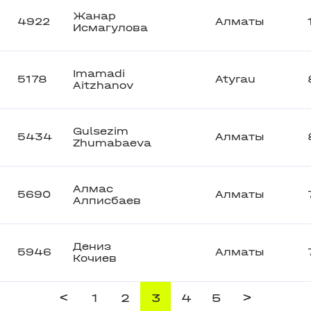
Жанар
4922
Алматы
Исмагулова
Imamadi
5178
Atyrau
Aitzhanov
Gulsezim
5434
Алматы
Zhumabaeva
Алмас
5690
Алматы
Алписбаев
Дениз
5946
Алматы
Кочиев
<
>
1
2
3
4
5