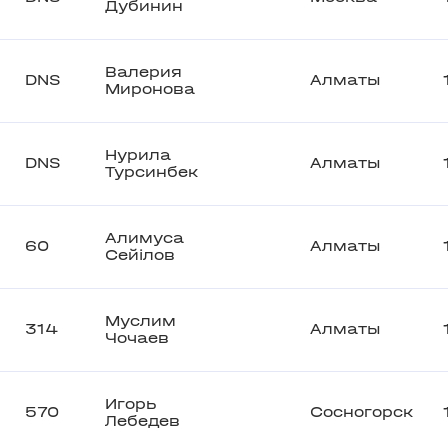
Дубинин
Валерия
DNS
Алматы
Миронова
Нурила
DNS
Алматы
Турсинбек
Алимуса
60
Алматы
Сейілов
Муслим
314
Алматы
Чочаев
Игорь
570
Сосногорск
Лебедев