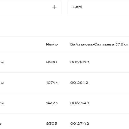
Нөмір
Байзакова-Сатпаева (7.5k
ты
8926
00:28:20
ты
10744
00:28:12
ты
14123
00:27:40
е
8303
00:27:42