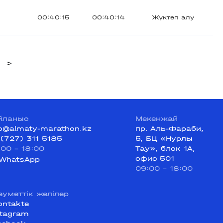
00:40:15
00:40:14
Жүктеп алу
>
йланыс
Мекенжай
fo@almaty-marathon.kz
пр. Аль-Фараби,
 (727) 311 5185
5, БЦ «Нурлы
:00 - 18:00
Тау», блок 1А,
офис 501
WhatsApp
09:00 - 18:00
еуметтік желілер
ontakte
stagram