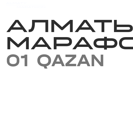
Iс-шаралар күнтізбесi
Нәт
АЛМАТ
МАРАФО
01 QAZAN