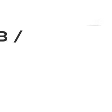
з туралы
Дүкен
KK
+
Кіру
3
/