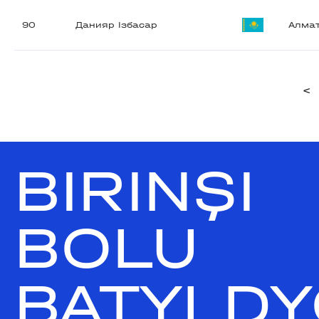
90
Данияр Ізбасар
Алма
<
BIRINŞI
BOLU
BATYLDY