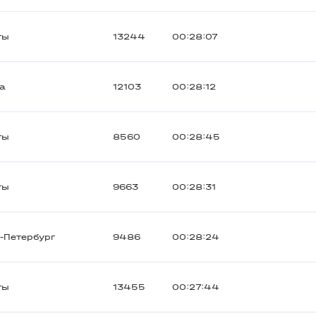
ты
13244
00:28:07
а
12103
00:28:12
ты
8560
00:28:45
ты
9663
00:28:31
-Петербург
9486
00:28:24
ты
13455
00:27:44