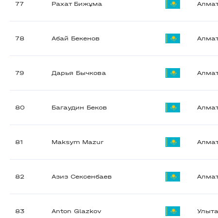
77
Рахат Бижұма
Алма
78
Абай Бекенов
Алма
79
Дарья Бычкова
Алма
80
Багаудин Беков
Алма
81
Maksym Mazur
Алма
82
Азиз Сексенбаев
Алма
83
Anton Glazkov
Улыта