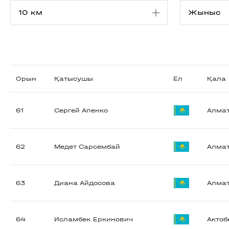
Орын
Қатысушы
Ел
Қала
61
Сергей Апенко
Алма
62
Медет Сарсембай
Алма
63
Диана Айдосова
Алма
64
Исламбек Еркинович
Актоб