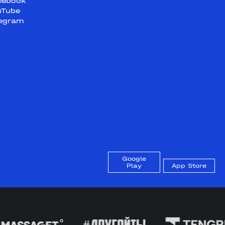
cebook
uTube
legram
Google
Play
App Store