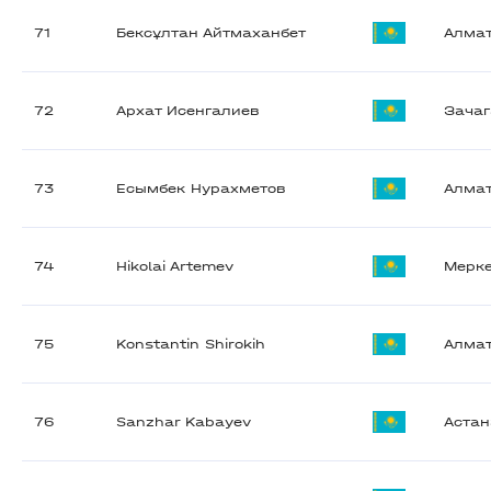
71
Бексұлтан Айтмаханбет
Алма
72
Архат Исенгалиев
Зачаг
73
Есымбек Нурахметов
Алма
74
Hikolai Artemev
Мерк
75
Konstantin Shirokih
Алма
76
Sanzhar Kabayev
Астан