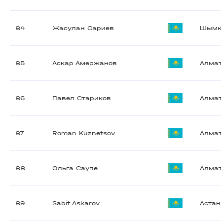
84
Жасулан Сариев
Шымк
85
Аскар Амержанов
Алма
86
Павел Стариков
Алма
87
Roman Kuznetsov
Алма
88
Ольга Саупе
Алма
89
Sabit Askarov
Астан