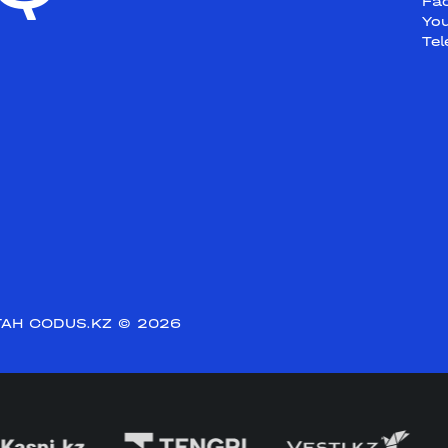
Fa
Yo
Te
АН CODUS.KZ
© 2026