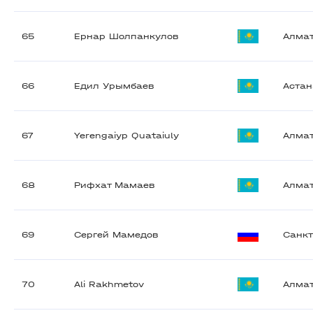
65
Ернар Шолпанкулов
Алма
66
Едил Урымбаев
Астан
67
Yerengaiyp Quataiuly
Алма
68
Рифхат Мамаев
Алма
69
Сергей Мамедов
Санкт
70
Ali Rakhmetov
Алма