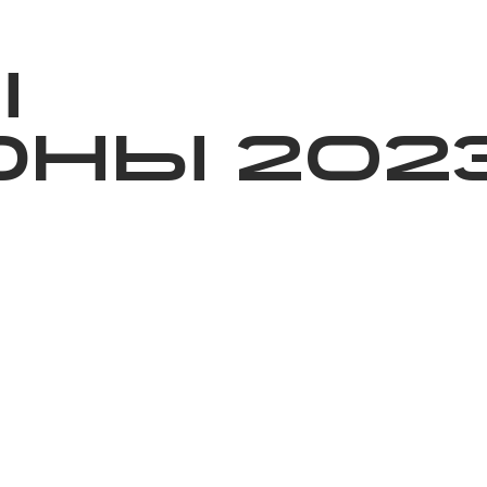
ижелер
Қайырымдылық
Jañalyqtar
Волонтерлік
Бі
Ы
НЫ 202