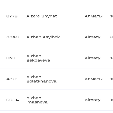
6778
Aizere Shynat
Алматы
1
3340
Aizhan Asylbek
Almaty
Aizhan
DNS
Almaty
1
Bekbayeva
Aizhan
4301
Алматы
1
Bolatkhanova
Aizhan
6084
Almaty
1
Imasheva