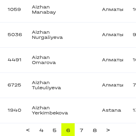
Aizhan
1059
Алматы
1
Manabay
Aizhan
5036
Алматы
Nurgaliyeva
Aizhan
4491
Алматы
1
Omarova
Aizhan
6725
Алматы
Tuleuliyeva
Aizhan
1940
Astana
1
Yerkimbekova
<
>
4
5
6
7
8