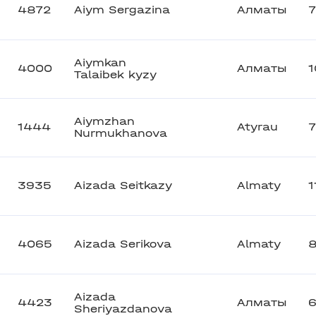
4872
Aiym Sergazina
Алматы
7
Aiymkan
4000
Алматы
1
Talaibek kyzy
Aiymzhan
1444
Atyrau
7
Nurmukhanova
3935
Aizada Seitkazy
Almaty
1
4065
Aizada Serikova
Almaty
Aizada
4423
Алматы
Sheriyazdanova