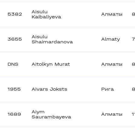
Aisulu
5382
Алматы
Kaibaliyeva
Aisulu
3655
Almaty
Shaimardanova
DNS
Aitolkyn Murat
Алматы
8
1955
Aivars Joksts
Рига
Aiym
1689
Алматы
1
Saurambayeva