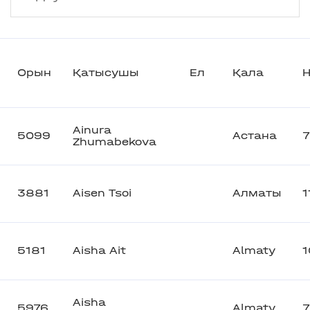
Орын
Қатысушы
Ел
Қала
Н
Ainura
5099
Астана
Zhumabekova
3881
Aisen Tsoi
Алматы
1
5181
Aisha Ait
Almaty
1
Aisha
5976
Almaty
7